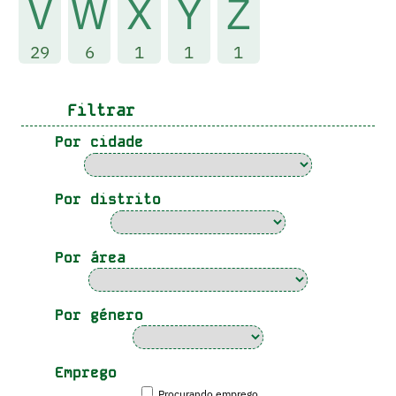
V
W
X
Y
Z
29
6
1
1
1
Filtrar
Por cidade
Por distrito
Por área
Por género
Emprego
Procurando emprego