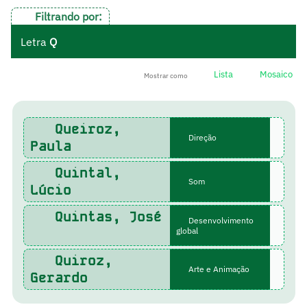
Filtrando por:
Letra
Q
Lista
Mosaico
Mostrar como
Queiroz,
Direção
Paula
Quintal,
Som
Lúcio
Quintas, José
Desenvolvimento
global
Quiroz,
Arte e Animação
Gerardo