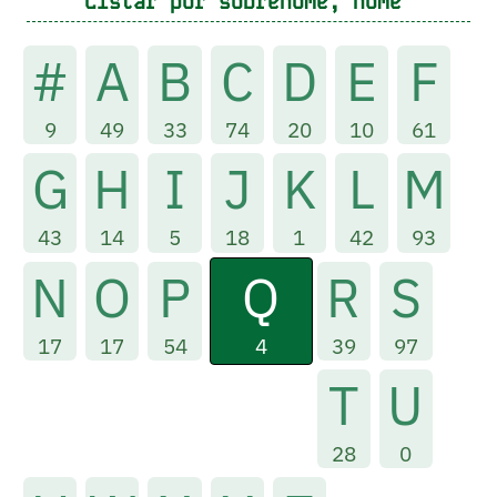
Listar por sobrenome, nome
#
A
B
C
D
E
F
9
49
33
74
20
10
61
G
H
I
J
K
L
M
43
14
5
18
1
42
93
Q
N
O
P
R
S
4
17
17
54
39
97
T
U
28
0