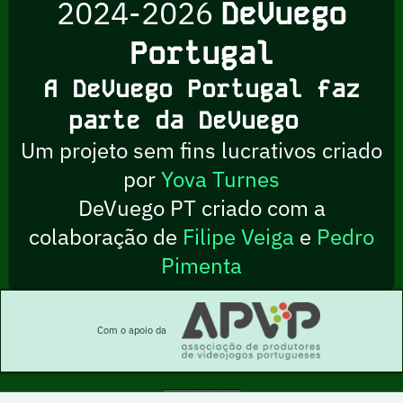
2024-2026
DeVuego
Portugal
A DeVuego Portugal faz
parte da DeVuego
Um projeto sem fins lucrativos criado
por
Yova Turnes
DeVuego PT criado com a
colaboração de
Filipe Veiga
e
Pedro
Pimenta
Com o apoio da