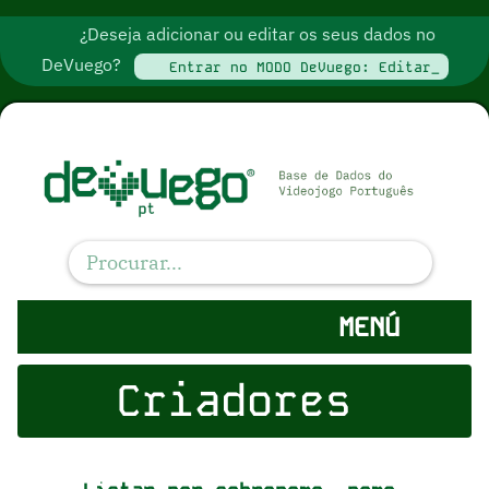
¿Deseja adicionar ou editar os seus dados no
DeVuego?
Entrar no MODO DeVuego: Editar_
MENÚ
Criadores