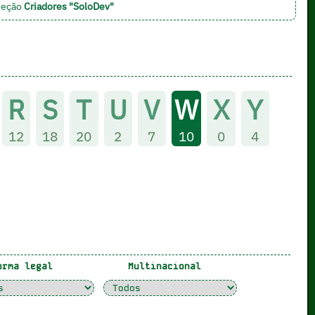
 seção
Criadores "SoloDev"
R
S
T
U
V
W
X
Y
12
18
20
2
7
10
0
4
rma legal
Multinacional