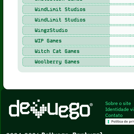
WindLimit Studios
WindLimit Studios
WingzStudio
WIP Games
Witch Cat Games
Woolberry Games
Sobre o site
Identidade vi
Contato
Política de pr