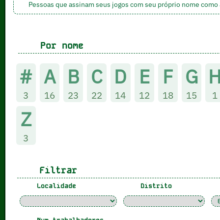
Pessoas que assinam seus jogos com seu próprio nome como a
Por nome
#
A
B
C
D
E
F
G
3
16
23
22
14
12
18
15
1
Z
3
Filtrar
Localidade
Distrito