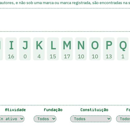
utores, e não sob uma marca ou marca registrada, são encontradas na
H
I
J
K
L
M
N
O
P
Q
16
0
4
15
17
10
10
13
1
Atividade
Fundação
Constituição
Fo