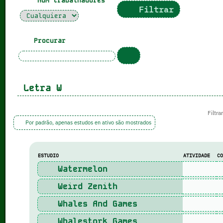
Num trabalhadores
Filtrar
Procurar
Letra
W
Filtra
Por padrão, apenas estudos en ativo são mostrados
ESTUDIO
ATIVIDADE
C
Watermelon
Weird Zenith
Whales And Games
Whalestork Games