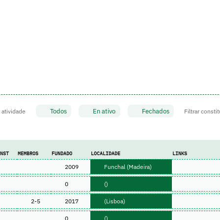
Todos
En ativo
Fechados
r atividade
Filtrar consti
ONST
MEMBROS
FUNDADO
LOCALIDADE
LINKS
2009
Funchal (Madeira)
0
()
2-5
2017
(Lisboa)
0
()