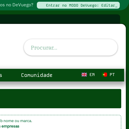
ados no DeVuego?
Entrar no MODO DeVuego: Editar_
s
Comunidade
EN
PT
ob nome ou marca.
s empresas