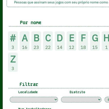
Pessoas que assinam seus jogos com seu próprio nome como a
Por nome
#
A
B
C
D
E
F
G
3
16
23
22
14
12
18
15
1
Z
3
Filtrar
Localidade
Distrito