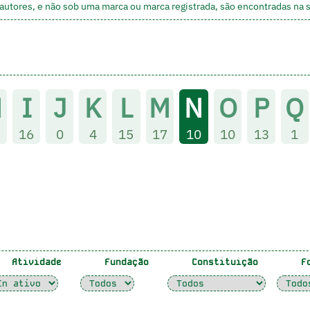
utores, e não sob uma marca ou marca registrada, são encontradas na
H
I
J
K
L
M
N
O
P
Q
16
0
4
15
17
10
10
13
1
Atividade
Fundação
Constituição
Fo