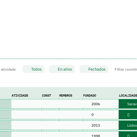
Todos
En ativo
Fechados
r atividade
Filtrar consti
ATIVIDADE
CONST
MEMBROS
FUNDADO
LOCALIDAD
2006
Sacav
0
()
2013
Lisboa
1998
()