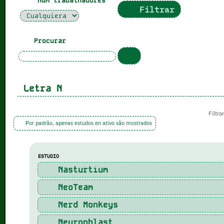
Num trabalhadores
Filtrar
Procurar
Letra
N
Filtra
Por padrão, apenas estudos en ativo são mostrados
ESTUDIO
Nasturtium
NeoTeam
Nerd Monkeys
Neuronblast