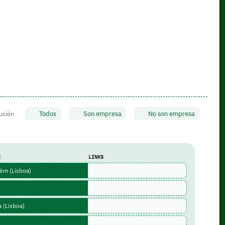
Todos
Son empresa
No son empresa
tución
E
LINKS
ém (Lisboa)
 (Lisboa)