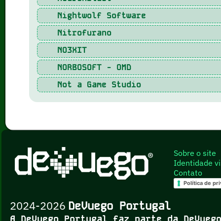
Nightwolf Software
Nitrofurano
NO3XIT
NORBOSOFT - OMD
Not a Game Studio
Sobre o site
Identidade vi
Contato
Política de pr
2024-2026
DeVuego Portugal
A DeVuego Portugal faz parte da DeVue