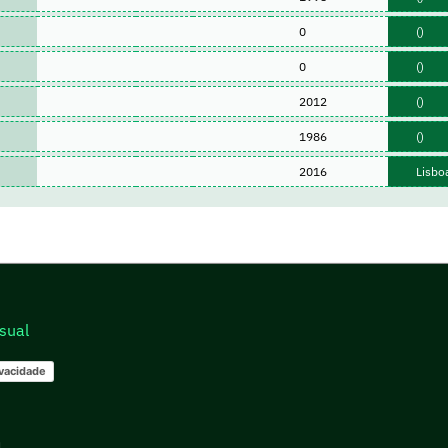
0
()
0
()
2012
()
1986
()
2016
Lisboa
sual
ivacidade
go