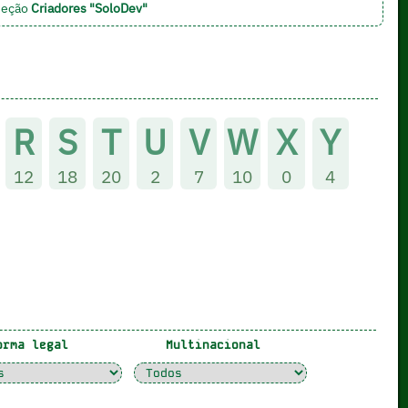
 seção
Criadores "SoloDev"
R
S
T
U
V
W
X
Y
12
18
20
2
7
10
0
4
rma legal
Multinacional