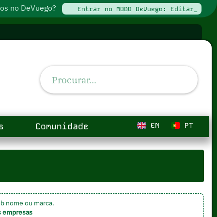
ados no DeVuego?
Entrar no MODO DeVuego: Editar_
s
Comunidade
EN
PT
ob nome ou marca.
s empresas