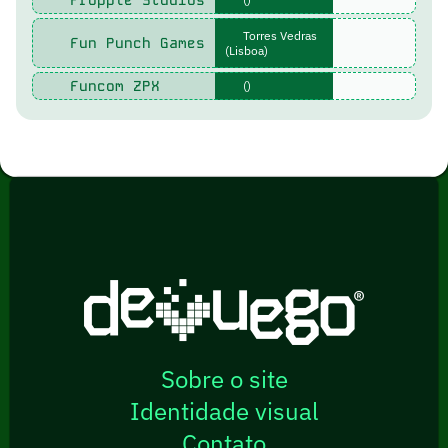
Fropple Studios
Torres Vedras
Fun Punch Games
(Lisboa)
Funcom ZPX
()
Sobre o site
Identidade visual
Contato