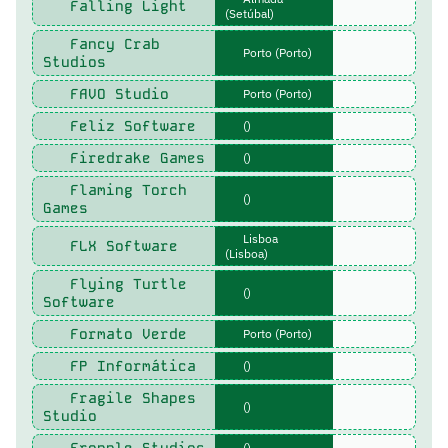
Falling Light
(Setúbal)
Fancy Crab
Porto (Porto)
Studios
FAVO Studio
Porto (Porto)
Feliz Software
()
Firedrake Games
()
Flaming Torch
()
Games
Lisboa
FLX Software
(Lisboa)
Flying Turtle
()
Software
Formato Verde
Porto (Porto)
FP Informática
()
Fragile Shapes
()
Studio
()