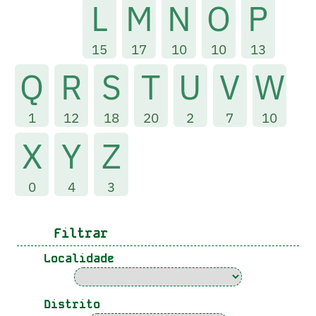
L
M
N
O
P
15
17
10
10
13
Q
R
S
T
U
V
W
1
12
18
20
2
7
10
X
Y
Z
0
4
3
Filtrar
Localidade
Distrito