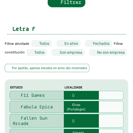
Filtrar
Letra
F
Todos
En ativo
Fechados
Filtrar atividade
Filtrar
Todos
Son empresa
No son empresa
constitución
Por padrão, apenas estudos en ativo são mostrados
ESTUDIO
LOCALIDADE
F11 Games
()
Elvas
Fabula Epica
(Portalegre)
Fallen Sun
()
Arcade
Almada