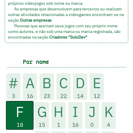
próprios videojogos sob nome ou marca.
As empresas que desenvolvem para terceiros ou realizam
outras atividades relacionadas a videogames encontram-se na
seção
Outras empresas
Pessoas que assinam seus jogos com seu próprio nome
como autores, e não sob uma marca ou marca registrada, são
encontradas na seção
Criadores "SoloDev"
Por nome
#
A
B
C
D
E
3
16
23
22
14
12
F
G
H
I
J
K
18
15
1
16
0
4