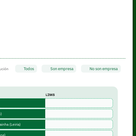
Todos
Son empresa
No son empresa
tución
LINKS
o)
inha (Leiria)
boa)