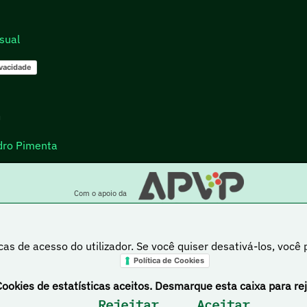
sual
ivacidade
go
dro Pimenta
Com o apoio da
cas de acesso do utilizador. Se você quiser desativá-los, você
Política de Cookies
a está sob uma licença Creative Commons Atribuição-NãoComercial-PartilhaIgual 4.0 Inte
Cookies de estatísticas aceitos. Desmarque esta caixa para rej
Rejeitar
Aceitar