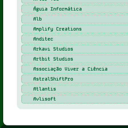
Águia Informática
Alb
Amplify Creations
Anditec
Arkavi Studios
Artbit Studios
Associação Viver a Ciência
AstralShiftPro
Atlantis
Avlisoft