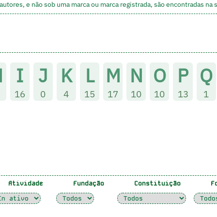
utores, e não sob uma marca ou marca registrada, são encontradas na
H
I
J
K
L
M
N
O
P
Q
16
0
4
15
17
10
10
13
1
Atividade
Fundação
Constituição
Fo