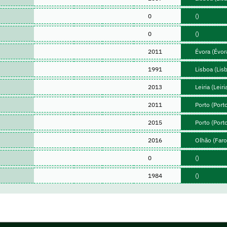
0
()
0
()
2011
Évora (Évor
1991
Lisboa (Lis
2013
Leiria (Leiri
2011
Porto (Port
2015
Porto (Port
2016
Olhão (Faro
0
()
1984
()