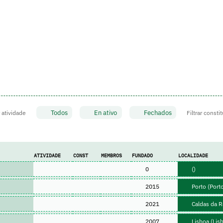
Todos
En ativo
Fechados
r atividade
Filtrar consti
ATIVIDADE
CONST
MEMBROS
FUNDADO
LOCALIDADE
0
()
2015
Porto (Port
2021
Caldas da Ra
2007
Lisboa (Lis