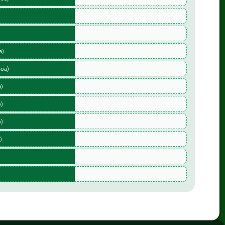
a)
boa)
a)
o)
o)
)