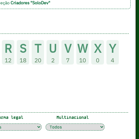
 seção
Criadores "SoloDev"
R
S
T
U
V
W
X
Y
12
18
20
2
7
10
0
4
rma legal
Multinacional