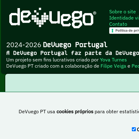
Sobre o site
Identidade vi
Contato
Política de pr
2024-2026
DeVuego Portugal
A DeVuego Portugal faz parte da DeVue
Um projeto sem fins lucrativos criado por
Yova Turnes
DeVuego PT criado com a colaboração de
Filipe Veiga
e
Pe
DeVuego PT usa
cookies próprios
para obter estatísti
Esta obr