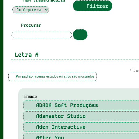
Num trabalhadores
Filtrar
Procurar
Letra
A
Filtra
Por padrão, apenas estudos en ativo são mostrados
ESTUDIO
ADADA Soft Produções
Adamastor Studio
Aden Interactive
After You