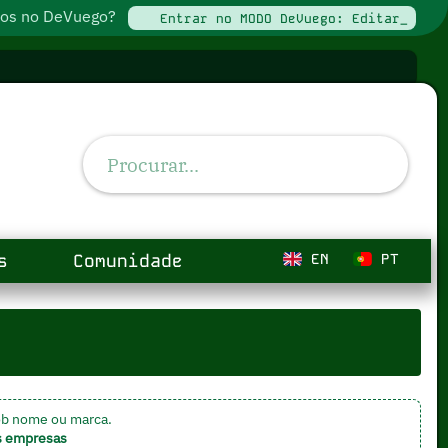
ados no DeVuego?
Entrar no MODO DeVuego: Editar_
s
Comunidade
EN
PT
ob nome ou marca.
s empresas