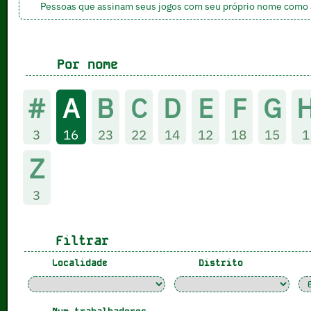
Pessoas que assinam seus jogos com seu próprio nome como a
Por nome
#
A
B
C
D
E
F
G
3
16
23
22
14
12
18
15
1
Z
3
Filtrar
Localidade
Distrito