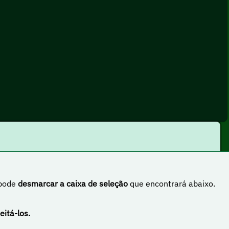
 pode
desmarcar a caixa de seleção
que encontrará abaixo.
rnacional
eitá-los.