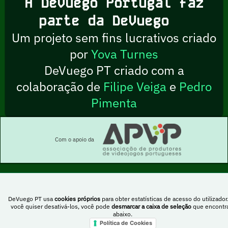
A DeVuego Portugal faz
parte da DeVuego
Um projeto sem fins lucrativos criado
por
Yova Turnes
DeVuego PT criado com a
colaboração de
Filipe Veiga
e
Pedro
Pimenta
Com o apoio da
Esta obra está sob uma licença Creative Commons Atribuição-NãoComercial-
DeVuego PT usa
cookies próprios
para obter estatísticas de acesso do utilizador
PartilhaIgual 4.0 Internacional
você quiser desativá-los, você pode
desmarcar a caixa de seleção
que encontr
abaixo.
Política de Cookies