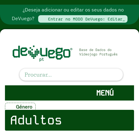
¿Deseja adicionar ou editar os seus dados no
DeVuego?
Entrar no MODO DeVuego: Editar_
MENÚ
Género
Adultos