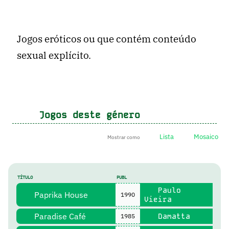
Jogos eróticos ou que contém conteúdo
sexual explícito.
Jogos deste género
Lista
Mosaico
Mostrar como
TÍTULO
PUBL
Paulo
Paprika House
1990
Vieira
Paradise Café
Damatta
1985