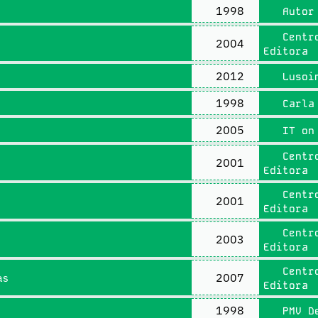
1998
Autor
Centro
2004
Editora
2012
Lusoin
1998
Carla 
2005
IT on
Centro
2001
Editora
Centro
2001
Editora
Centro
2003
Editora
Centro
as
2007
Editora
1998
PMV D