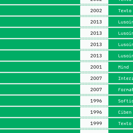
2002
Texto 
2013
Lusoin
2013
Lusoin
2013
Lusoin
2013
Lusoin
2001
Mind
2007
Intera
2007
Format
1996
Softi
1996
Ciben
1999
Texto 