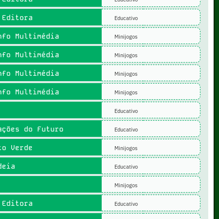
Editora
Educativo
fo Multimédia
Minijogos
fo Multimédia
Minijogos
fo Multimédia
Minijogos
fo Multimédia
Minijogos
Educativo
ções do Futuro
Educativo
o Verde
Minijogos
deia
Educativo
Minijogos
Editora
Educativo