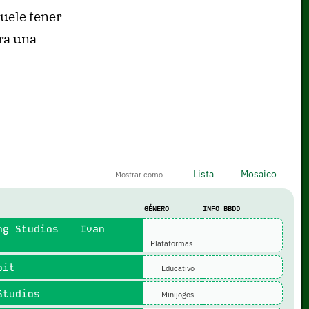
uele tener
ra una
Lista
Mosaico
Mostrar como
GÉNERO
INFO BBDD
g Studios
Ivan
Plataformas
bit
Educativo
tudios
Minijogos