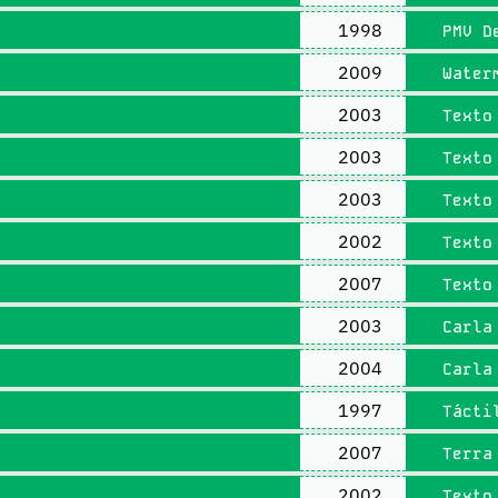
1998
PMV D
2009
Water
2003
Texto 
2003
Texto 
2003
Texto 
2002
Texto 
2007
Texto 
2003
Carla 
2004
Carla 
1997
Tácti
2007
Terra 
2002
Texto 