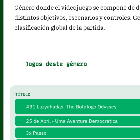
Género donde el videojuego se compone de div
distintos objetivos, escenarios y controles.
clasificación global de la partida.
Jogos deste género
TÍTULO
#31 Luzyahadas: The Botafogo Odyssey
25 de Abril - Uma Aventura Democrática
3x Passe