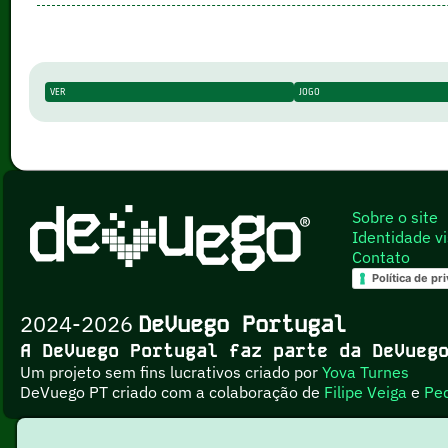
VER
JOGO
Sobre o site
Identidade vi
Contato
Política de pr
2024-2026
DeVuego Portugal
A DeVuego Portugal faz parte da DeVue
Um projeto sem fins lucrativos criado por
Yova Turnes
DeVuego PT criado com a colaboração de
Filipe Veiga
e
Pe