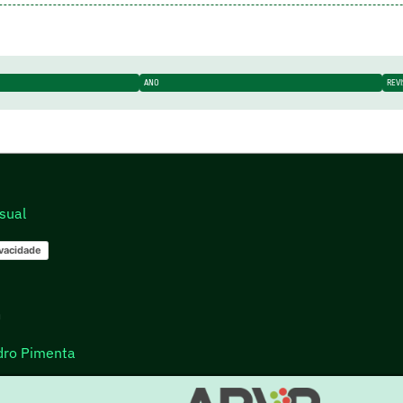
ANO
REV
sual
ivacidade
go
dro Pimenta