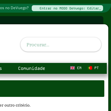
ados no DeVuego?
Entrar no MODO DeVuego: Editar_
s
Comunidade
EN
PT
 outro critério.