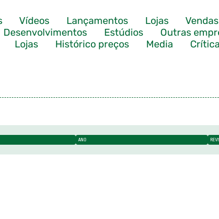
s
Vídeos
Lançamentos
Lojas
Vendas
Desenvolvimentos
Estúdios
Outras empr
Lojas
Histórico preços
Media
Crític
ANO
REV