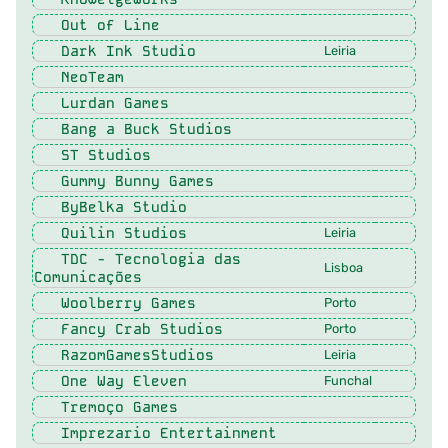
Out of Line
Dark Ink Studio
Leiria
NeoTeam
Lurdan Games
Bang a Buck Studios
ST Studios
Gummy Bunny Games
ByBelka Studio
Quilin Studios
Leiria
TDC - Tecnologia das
Lisboa
Comunicações
Woolberry Games
Porto
Fancy Crab Studios
Porto
RazomGamesStudios
Leiria
One Way Eleven
Funchal
Tremoço Games
Imprezario Entertainment