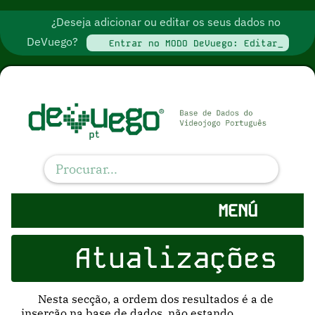
¿Deseja adicionar ou editar os seus dados no
DeVuego?
Entrar no MODO DeVuego: Editar_
MENÚ
Atualizações
Nesta secção, a ordem dos resultados é a de
inserção na base de dados, não estando