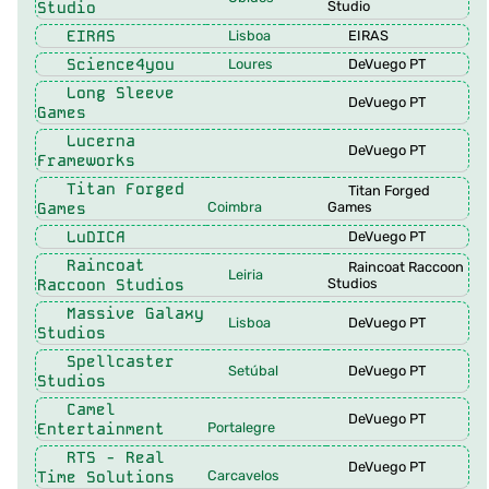
Studio
Studio
EIRAS
Lisboa
EIRAS
Science4you
Loures
DeVuego PT
Long Sleeve
DeVuego PT
Games
Lucerna
DeVuego PT
Frameworks
Titan Forged
Titan Forged
Games
Coimbra
Games
LuDICA
DeVuego PT
Raincoat
Raincoat Raccoon
Leiria
Raccoon Studios
Studios
Massive Galaxy
Lisboa
DeVuego PT
Studios
Spellcaster
Setúbal
DeVuego PT
Studios
Camel
DeVuego PT
Entertainment
Portalegre
RTS - Real
DeVuego PT
Time Solutions
Carcavelos