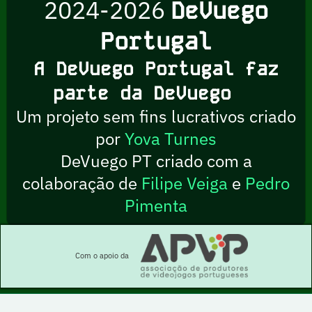
2024-2026
DeVuego
Portugal
A DeVuego Portugal faz
parte da DeVuego
Um projeto sem fins lucrativos criado
por
Yova Turnes
DeVuego PT criado com a
colaboração de
Filipe Veiga
e
Pedro
Pimenta
Com o apoio da