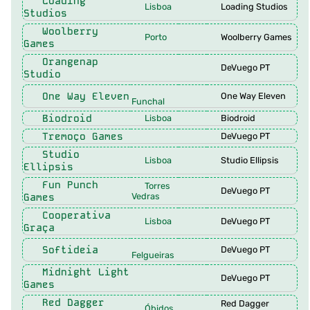
Loading
Lisboa
Loading Studios
Studios
Woolberry
Porto
Woolberry Games
Games
Orangenap
DeVuego PT
Studio
One Way Eleven
One Way Eleven
Funchal
Biodroid
Lisboa
Biodroid
Tremoço Games
DeVuego PT
Studio
Lisboa
Studio Ellipsis
Ellipsis
Fun Punch
Torres
DeVuego PT
Games
Vedras
Cooperativa
Lisboa
DeVuego PT
Graça
Softideia
DeVuego PT
Felgueiras
Midnight Light
DeVuego PT
Games
Red Dagger
Red Dagger
Óbidos