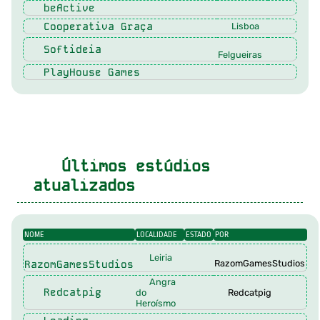
beActive
Cooperativa Graça
Lisboa
Softideia
Felgueiras
PlayHouse Games
Últimos estúdios
atualizados
NOME
LOCALIDADE
ESTADO
POR
Leiria
RazomGamesStudios
RazomGamesStudios
Angra
Redcatpig
do
Redcatpig
Heroísmo