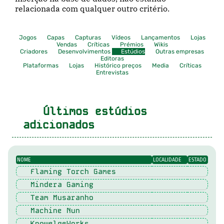
relacionada com qualquer outro critério.
Jogos
Capas
Capturas
Vídeos
Lançamentos
Lojas
Vendas
Críticas
Prémios
Wikis
Criadores
Desenvolvimentos
Estúdios
Outras empresas
Editoras
Plataformas
Lojas
Histórico preços
Media
Críticas
Entrevistas
Últimos estúdios
adicionados
NOME
LOCALIDADE
ESTADO
Flaming Torch Games
Mindera Gaming
Team Musaranho
Machine Nun
KnowelgeWorks