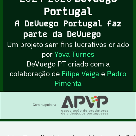
Portugal
A DeVuego Portugal faz
parte da DeVuego
Um projeto sem fins lucrativos criado
por
Yova Turnes
DeVuego PT criado com a
colaboração de
Filipe Veiga
e
Pedro
Pimenta
Com o apoio da