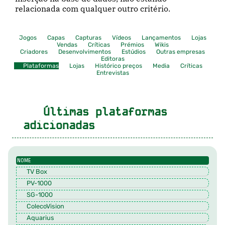
relacionada com qualquer outro critério.
Jogos
Capas
Capturas
Vídeos
Lançamentos
Lojas
Vendas
Críticas
Prémios
Wikis
Criadores
Desenvolvimentos
Estúdios
Outras empresas
Editoras
Plataformas
Lojas
Histórico preços
Media
Críticas
Entrevistas
Últimas plataformas
adicionadas
NOME
TV Box
PV-1000
SG-1000
ColecoVision
Aquarius