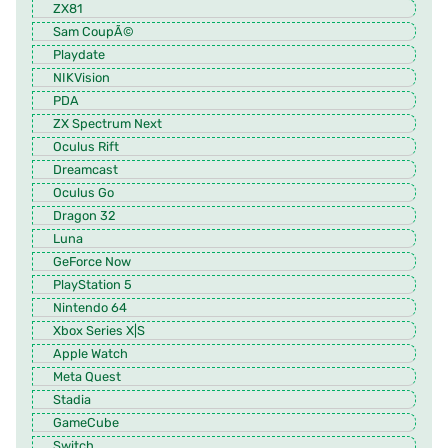
ZX81
Sam CoupÃ©
Playdate
NIKVision
PDA
ZX Spectrum Next
Oculus Rift
Dreamcast
Oculus Go
Dragon 32
Luna
GeForce Now
PlayStation 5
Nintendo 64
Xbox Series X|S
Apple Watch
Meta Quest
Stadia
GameCube
Switch