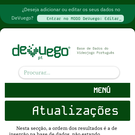
¿Deseja adicionar ou editar os seus dados no
DeVuego?
Entrar no MODO DeVuego: Editar_
MENÚ
Atualizações
Nesta secção, a ordem dos resultados é a de
inserção na base de dados, não estando