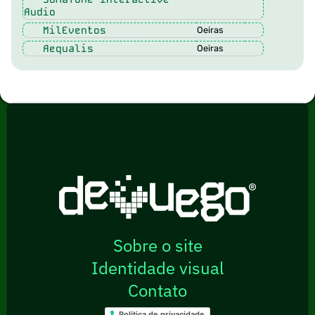
Audio
MilEventos
Oeiras
Aequalis
Oeiras
Sobre o site
Identidade visual
Contato
Política de privacidade