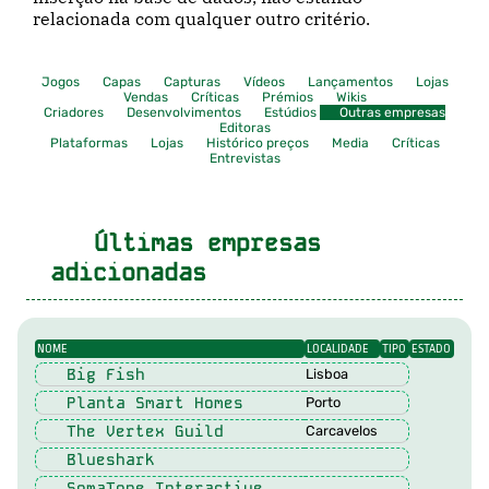
relacionada com qualquer outro critério.
Jogos
Capas
Capturas
Vídeos
Lançamentos
Lojas
Vendas
Críticas
Prémios
Wikis
Criadores
Desenvolvimentos
Estúdios
Outras empresas
Editoras
Plataformas
Lojas
Histórico preços
Media
Críticas
Entrevistas
Últimas empresas
adicionadas
NOME
LOCALIDADE
TIPO
ESTADO
Big Fish
Lisboa
Planta Smart Homes
Porto
The Vertex Guild
Carcavelos
Blueshark
SomaTone Interactive