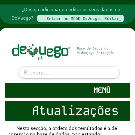
¿Deseja adicionar ou editar os seus dados no
DeVuego?
Entrar no MODO DeVuego: Editar_
MENÚ
Atualizações
Nesta secção, a ordem dos resultados é a de
inserção na base de dados, não estando