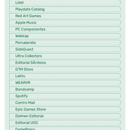
Lidel
Playdate Catalog
Red Art Games
Apple Music
PC Componentes
Wakkap
Percalandia
SideQuest
Ultra Collectors
Editorial SÃ­ntesis
GTM Store
Lektu
WEARVR
Bandcamp
Spotify
Centro Mail
Epic Games Store
Dolmen Editorial
Editorial UOC
GamePress