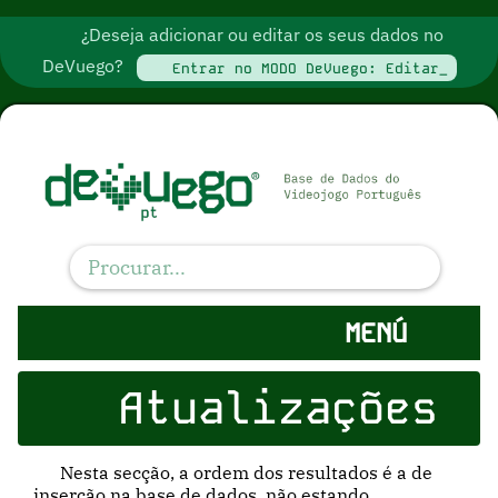
¿Deseja adicionar ou editar os seus dados no
DeVuego?
Entrar no MODO DeVuego: Editar_
MENÚ
Atualizações
Nesta secção, a ordem dos resultados é a de
inserção na base de dados, não estando