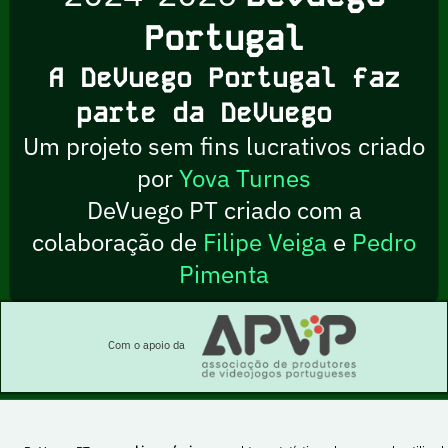
Portugal
A DeVuego Portugal faz
parte da DeVuego
Um projeto sem fins lucrativos criado
por
Yova Turnes
DeVuego PT criado com a
colaboração de
Filipe Veiga
e
Pedro
Pimenta
Com o apoio da