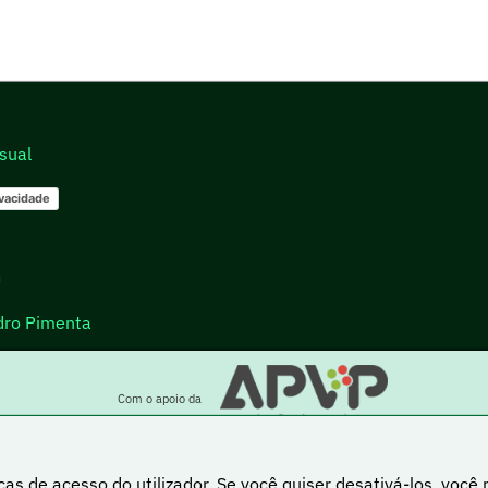
sual
ivacidade
go
dro Pimenta
Com o apoio da
cas de acesso do utilizador. Se você quiser desativá-los, você