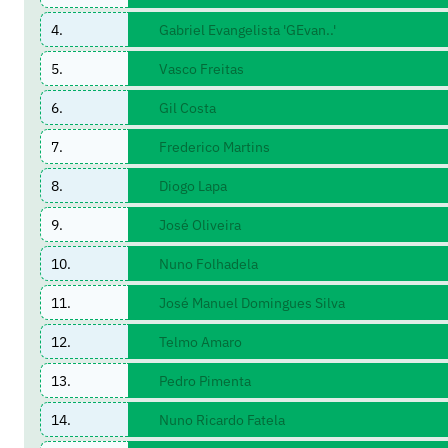
4.
Gabriel Evangelista 'GEvan..'
5.
Vasco Freitas
6.
Gil Costa
7.
Frederico Martins
8.
Diogo Lapa
9.
José Oliveira
10.
Nuno Folhadela
11.
José Manuel Domingues Silva
12.
Telmo Amaro
13.
Pedro Pimenta
14.
Nuno Ricardo Fatela