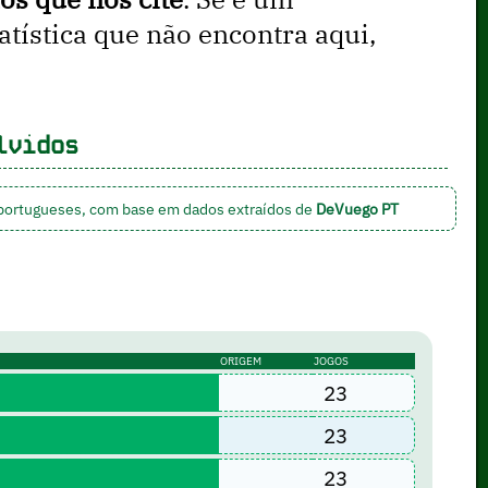
ística que não encontra aqui,
lvidos
 portugueses, com base em dados extraídos de
DeVuego PT
ORIGEM
JOGOS
23
23
23