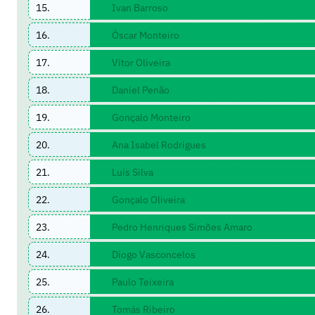
15.
Ivan Barroso
16.
Óscar Monteiro
17.
Vítor Oliveira
18.
Daniel Penão
19.
Gonçalo Monteiro
20.
Ana Isabel Rodrigues
21.
Luís Silva
22.
Gonçalo Oliveira
23.
Pedro Henriques Simões Amaro
24.
Diogo Vasconcelos
25.
Paulo Teixeira
26.
Tomás Ribeiro