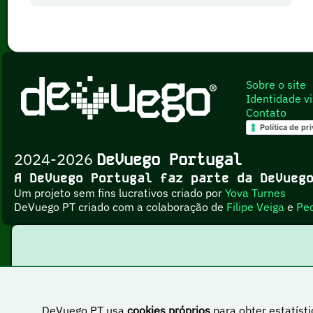
Sobre o site
Identidade vi
Contato
Política de pr
2024-2026
DeVuego Portugal
A DeVuego Portugal faz parte da DeVue
Um projeto sem fins lucrativos criado por
Yova Turnes
DeVuego PT criado com a colaboração de
Filipe Veiga
e
Pe
DeVuego PT usa
cookies próprios
para obter estatísti