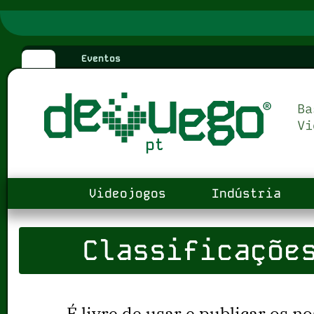
Eventos
Videojogos
Indústria
Classificaçõe
É livre de usar e publicar os no