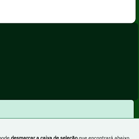
 pode
desmarcar a caixa de seleção
que encontrará abaixo.