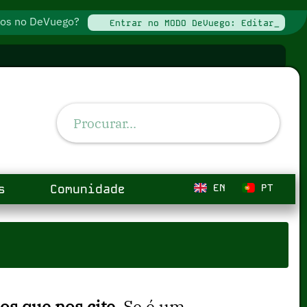
ados no DeVuego?
Entrar no MODO DeVuego: Editar_
s
Comunidade
EN
PT
s que nos cite
. Se é um