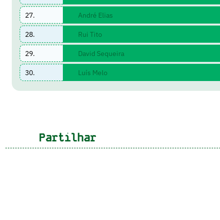
27.
André Elias
28.
Rui Tito
29.
David Sequeira
30.
Luís Melo
Partilhar