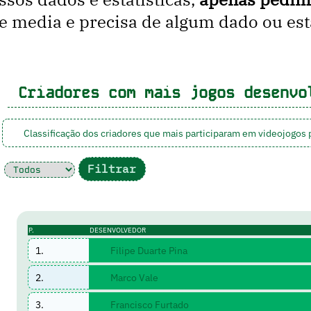
media e precisa de algum dado ou estat
Criadores com mais jogos desenvo
Classificação dos criadores que mais participaram em videojogos
P.
DESENVOLVEDOR
1.
Filipe Duarte Pina
2.
Marco Vale
3.
Francisco Furtado