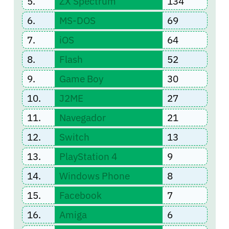
5.
ZX Spectrum
134
6.
MS-DOS
69
7.
iOS
64
8.
Flash
52
9.
Game Boy
30
10.
J2ME
27
11.
Navegador
21
12.
Switch
13
13.
PlayStation 4
9
14.
Windows Phone
8
15.
Facebook
7
16.
Amiga
6