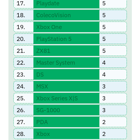
17.
Playdate
5
18.
ColecoVision
5
19.
Xbox One
5
20.
PlayStation 5
5
21.
ZX81
5
22.
Master System
4
23.
DS
4
24.
MSX
3
25.
Xbox Series X|S
3
26.
SG-1000
3
27.
PDA
2
28.
Xbox
2