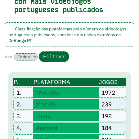
con mais videojogos
portugueses publicados
Classificação das plataformas pelo número de videojogos
portugueses publicados, com base em dados extraídos de
DeVuego PT
Ano
P.
PLATAFORMA
JOGOS
1.
Windows
1972
2.
Mac OS
239
3.
Linux
198
4.
Android
184