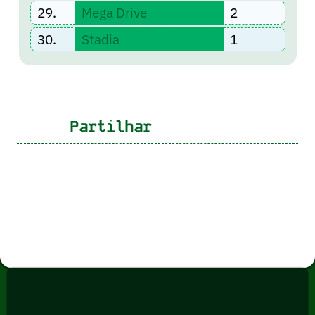
29.
Mega Drive
2
30.
Stadia
1
Partilhar