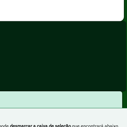
 pode
desmarcar a caixa de seleção
que encontrará abaixo.