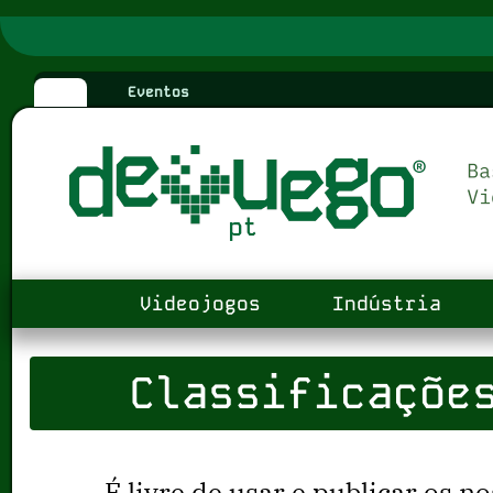
Eventos
Videojogos
Indústria
Classificaçõe
É livre de usar e publicar os no