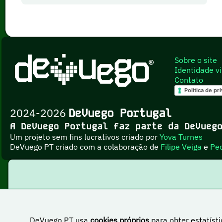
Sobre o site
Identidade vi
Contato
Política de pr
2024-2026
DeVuego Portugal
A DeVuego Portugal faz parte da DeVue
Um projeto sem fins lucrativos criado por
Yova Turnes
DeVuego PT criado com a colaboração de
Filipe Veiga
e
Pe
DeVuego PT usa
cookies próprios
para obter estatísti