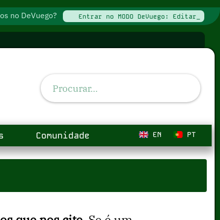
ados no DeVuego?
Entrar no MODO DeVuego: Editar_
s
Comunidade
EN
PT
s que nos cite
. Se é um