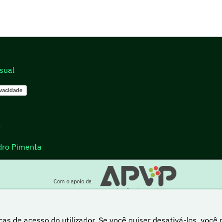
sual
ivacidade
go
dro Pimenta
Com o apoio da
cas de acesso do utilizador. Se você quiser desativá-los, você