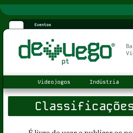
Eventos
Videojogos
Indústria
Classificaçõe
É livre de usar e publicar os no