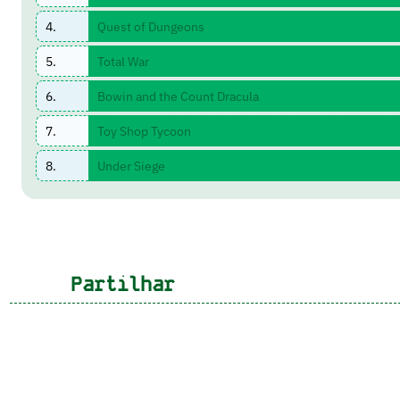
4.
Quest of Dungeons
5.
Total War
6.
Bowin and the Count Dracula
7.
Toy Shop Tycoon
8.
Under Siege
Partilhar