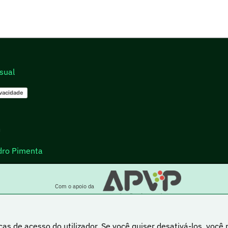
sual
ivacidade
go
dro Pimenta
Com o apoio da
cas de acesso do utilizador. Se você quiser desativá-los, você