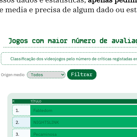
media e precisa de algum dado ou estat
Jogos com maior número de avalia
Classificação dos videojogos pelo número de críticas registadas 
Origen medio
P.
TÍTULO
1.
Fabledom
2.
NIGHTSLINK
3.
Pecaminosa