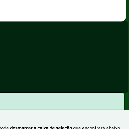
 pode
desmarcar a caixa de seleção
que encontrará abaixo.