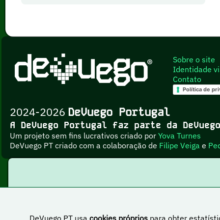
Sobre o site
Identidade vi
Contato
Política de pr
2024-2026
DeVuego Portugal
A DeVuego Portugal faz parte da DeVue
Um projeto sem fins lucrativos criado por
Yova Turnes
DeVuego PT criado com a colaboração de
Filipe Veiga
e
Pe
DeVuego PT usa
cookies próprios
para obter estatísti