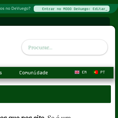
ados no DeVuego?
Entrar no MODO DeVuego: Editar_
s
Comunidade
EN
PT
s que nos cite
. Se é um