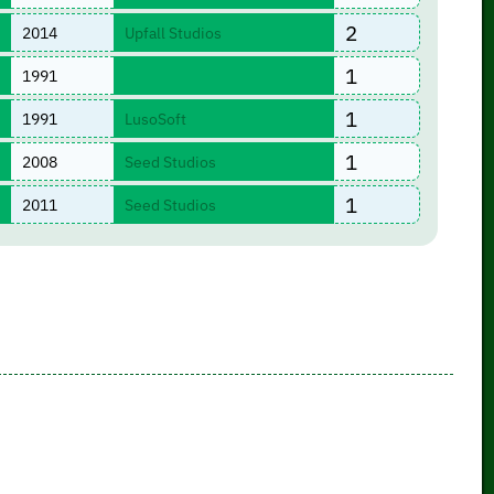
2
2014
Upfall Studios
1
1991
1
1991
LusoSoft
1
2008
Seed Studios
1
2011
Seed Studios