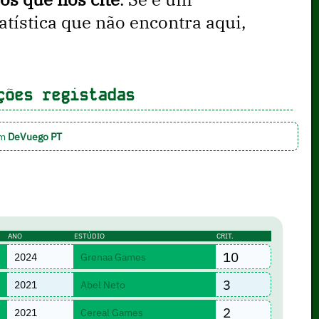
ística que não encontra aqui,
ções registadas
em
DeVuego PT
ANO
ESTÚDIO
CRIT.
10
2024
Grenaa Games
3
2021
Abel Neto
2
2021
Cereal Games