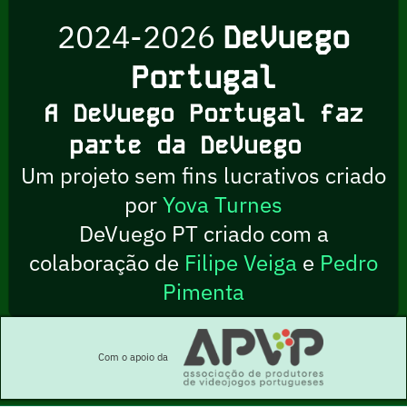
2024-2026
DeVuego
Portugal
A DeVuego Portugal faz
parte da DeVuego
Um projeto sem fins lucrativos criado
por
Yova Turnes
DeVuego PT criado com a
colaboração de
Filipe Veiga
e
Pedro
Pimenta
Com o apoio da