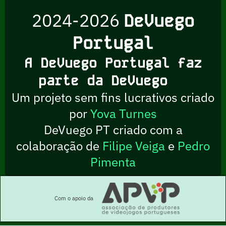
2024-2026
DeVuego
Portugal
A DeVuego Portugal faz
parte da DeVuego
Um projeto sem fins lucrativos criado
por
Yova Turnes
DeVuego PT criado com a
colaboração de
Filipe Veiga
e
Pedro
Pimenta
Com o apoio da