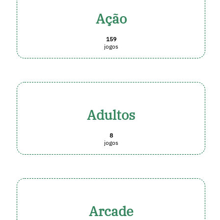
Ação
159
jogos
Adultos
8
jogos
Arcade