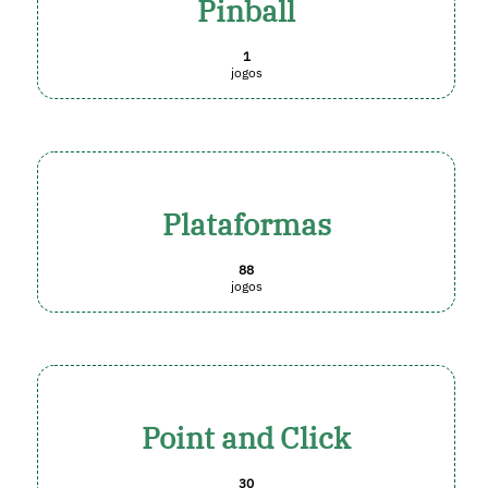
Pinball
1
jogos
Plataformas
88
jogos
Point and Click
30