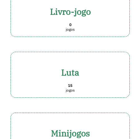
Livro-jogo
0
jogos
Luta
15
jogos
Minijogos