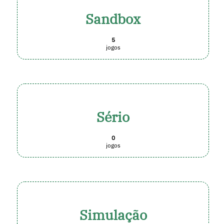
Sandbox
5
jogos
Sério
0
jogos
Simulação