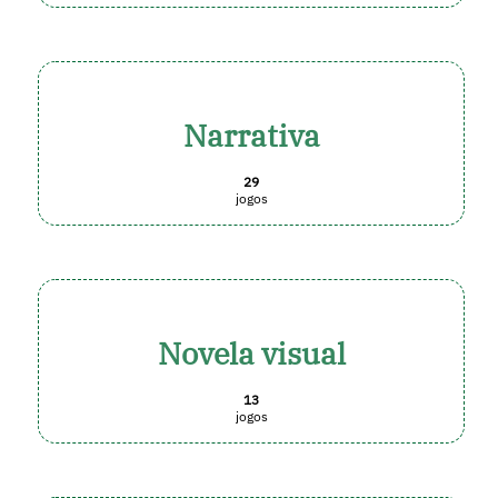
Narrativa
29
jogos
Novela visual
13
jogos