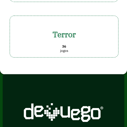
Terror
36
jogos