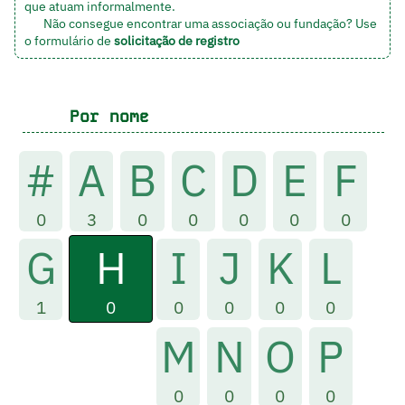
que atuam informalmente.
Não consegue encontrar uma associação ou fundação? Use
o formulário de
solicitação de registro
Por nome
#
A
B
C
D
E
F
0
3
0
0
0
0
0
H
G
I
J
K
L
0
1
0
0
0
0
M
N
O
P
0
0
0
0