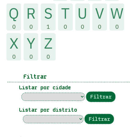
Q
R
S
T
U
V
W
0
0
1
0
0
0
0
X
Y
Z
0
0
0
Filtrar
Listar por cidade
Listar por distrito