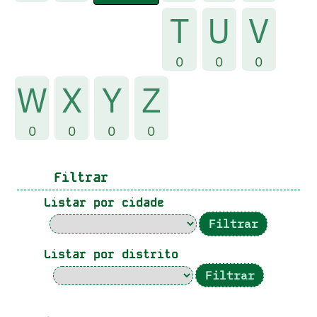
T
U
V
0
0
0
W
X
Y
Z
0
0
0
0
Filtrar
Listar por cidade
Listar por distrito