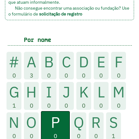
que atuam informalmente.
Não consegue encontrar uma associação ou fundação? Use
o formulário de
solicitação de registro
Por nome
#
A
B
C
D
E
F
0
3
0
0
0
0
0
G
H
I
J
K
L
M
1
0
0
0
0
0
0
P
N
O
Q
R
S
0
0
0
0
0
1