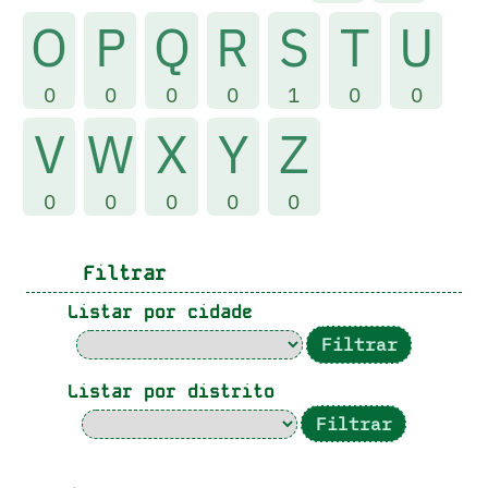
O
P
Q
R
S
T
U
0
0
0
0
1
0
0
V
W
X
Y
Z
0
0
0
0
0
Filtrar
Listar por cidade
Listar por distrito