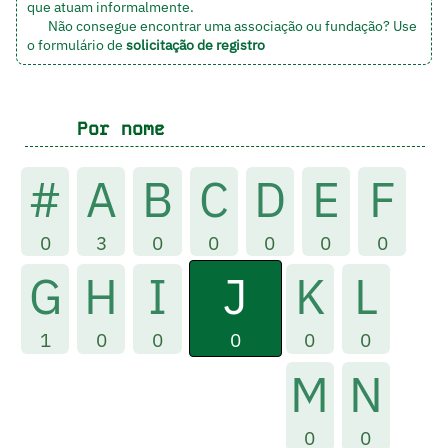
que atuam informalmente.
Não consegue encontrar uma associação ou fundação? Use
o formulário de
solicitação de registro
Por nome
#
A
B
C
D
E
F
0
3
0
0
0
0
0
J
G
H
I
K
L
0
1
0
0
0
0
M
N
0
0