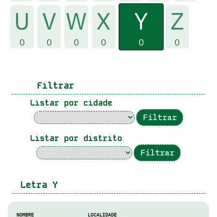
Y
U
V
W
X
Z
0
0
0
0
0
0
Filtrar
Listar por cidade
Listar por distrito
Letra
Y
NOMBRE
LOCALIDADE