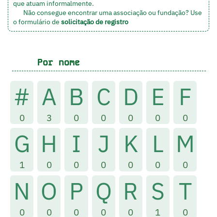
que atuam informalmente.
Não consegue encontrar uma associação ou fundação? Use
o formulário de
solicitação de registro
Por nome
#
A
B
C
D
E
F
0
3
0
0
0
0
0
G
H
I
J
K
L
M
1
0
0
0
0
0
0
N
O
P
Q
R
S
T
0
0
0
0
0
1
0