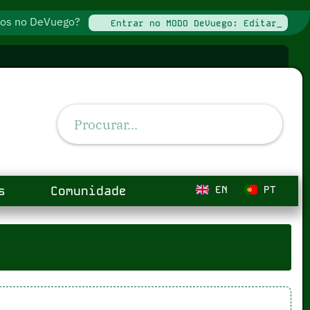
ados no DeVuego?
Entrar no MODO DeVuego: Editar_
s
Comunidade
EN
PT