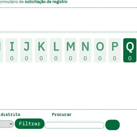
formulário de
solicitação de registro
H
I
J
K
L
M
N
O
P
Q
0
0
0
0
0
0
0
0
0
distrito
Procurar