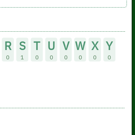
R
S
T
U
V
W
X
Y
0
1
0
0
0
0
0
0