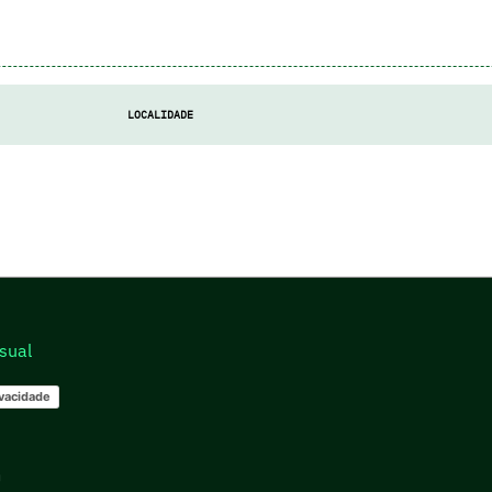
LOCALIDADE
sual
ivacidade
go