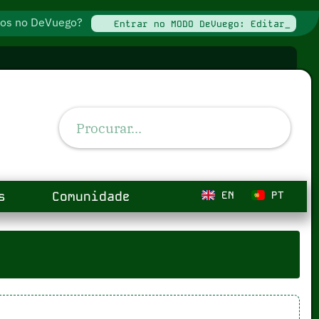
ados no DeVuego?
Entrar no MODO DeVuego: Editar_
s
Comunidade
EN
PT