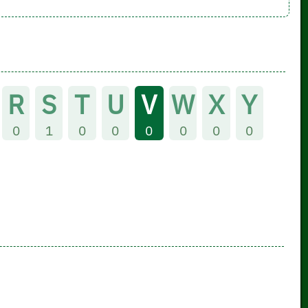
R
S
T
U
V
W
X
Y
0
1
0
0
0
0
0
0