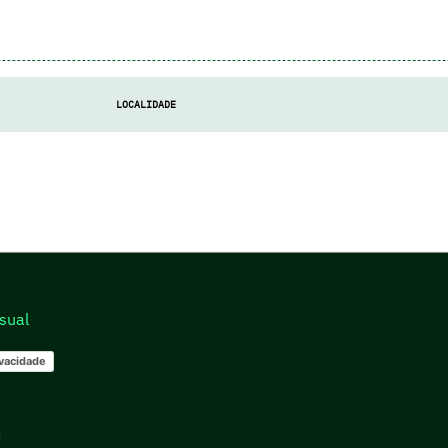
LOCALIDADE
sual
ivacidade
go