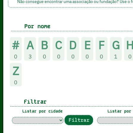
Não consegue encontrar uma associação ou fundação? Use o 
Por nome
#
A
B
C
D
E
F
G
0
3
0
0
0
0
0
1
0
Z
0
Filtrar
Listar por cidade
Listar por 