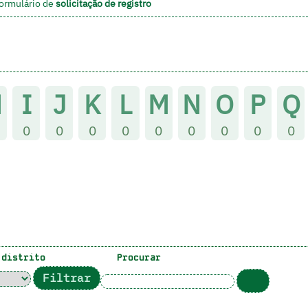
formulário de
solicitação de registro
H
I
J
K
L
M
N
O
P
Q
0
0
0
0
0
0
0
0
0
distrito
Procurar