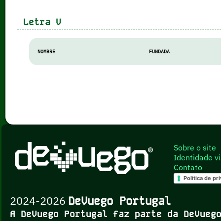
Letra
V
NOMBRE
FUNDADA
Sobre o site
Identidade vi
Contato
Política de pr
2024-2026
DeVuego Portugal
A DeVuego Portugal faz parte da DeVue