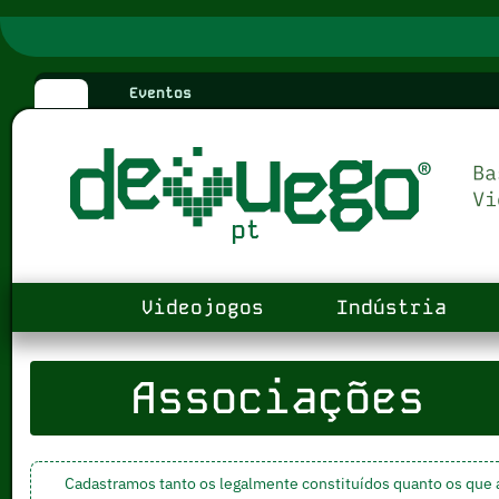
Eventos
Videojogos
Indústria
Associações
Cadastramos tanto os legalmente constituídos quanto os que