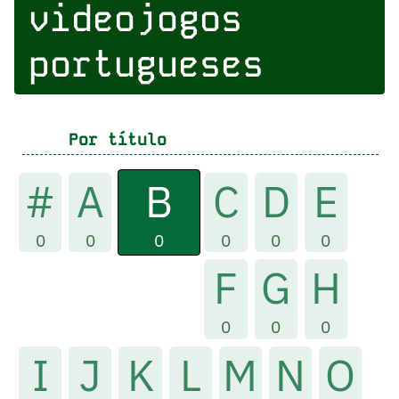
videojogos
portugueses
Por título
B
#
A
C
D
E
0
0
0
0
0
0
F
G
H
0
0
0
I
J
K
L
M
N
O