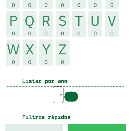
0
0
0
0
0
0
0
P
Q
R
S
T
U
V
0
0
0
0
0
0
0
W
X
Y
Z
0
0
0
0
Listar por ano
Filtros rápidos