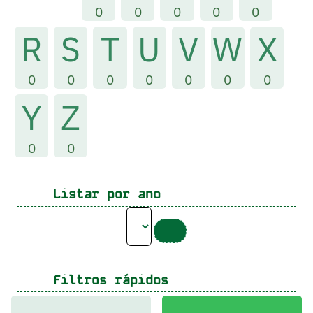
0
0
0
0
0
R
S
T
U
V
W
X
0
0
0
0
0
0
0
Y
Z
0
0
Listar por ano
Filtros rápidos