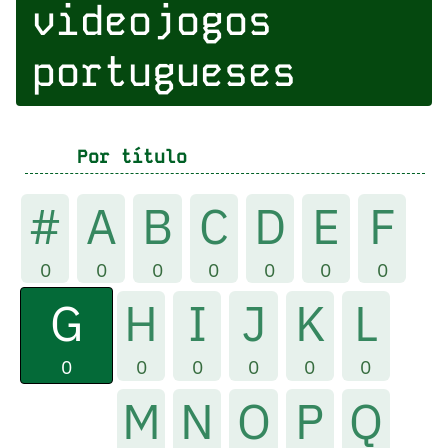
videojogos
portugueses
Por título
#
A
B
C
D
E
F
0
0
0
0
0
0
0
G
H
I
J
K
L
0
0
0
0
0
0
M
N
O
P
Q