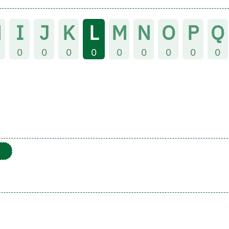
H
I
J
K
L
M
N
O
P
Q
0
0
0
0
0
0
0
0
0