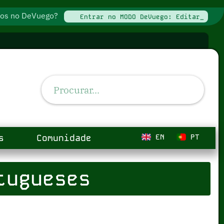
ados no DeVuego?
Entrar no MODO DeVuego: Editar_
s
Comunidade
EN
PT
tugueses