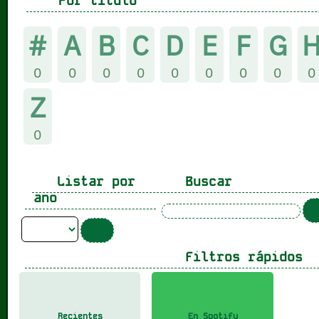
Por título
#
A
B
C
D
E
F
G
0
0
0
0
0
0
0
0
0
Z
0
Listar por
Buscar
ano
Filtros rápidos
Recientes
En Spotify