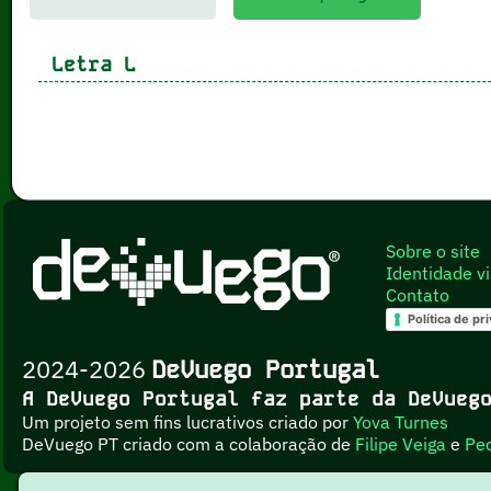
Letra
L
Sobre o site
Identidade vi
Contato
Política de pr
2024-2026
DeVuego Portugal
A DeVuego Portugal faz parte da DeVue
Um projeto sem fins lucrativos criado por
Yova Turnes
DeVuego PT criado com a colaboração de
Filipe Veiga
e
Pe