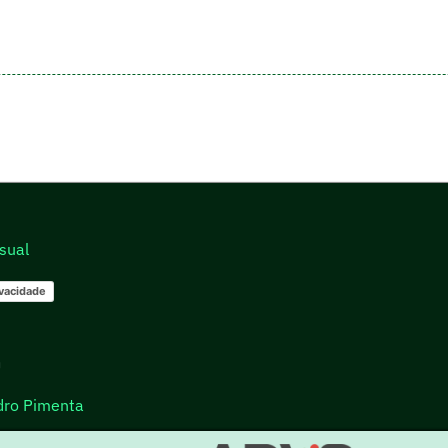
sual
ivacidade
go
dro Pimenta