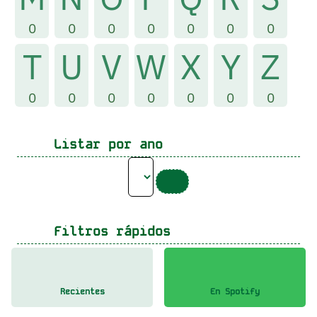
0
0
0
0
0
0
0
T
U
V
W
X
Y
Z
0
0
0
0
0
0
0
Listar por ano
Filtros rápidos
Recientes
En Spotify