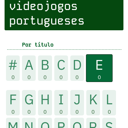
videojogos
portugueses
Por título
E
#
A
B
C
D
0
0
0
0
0
0
F
G
H
I
J
K
L
0
0
0
0
0
0
0
M
N
O
P
Q
R
S