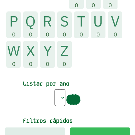
0
0
0
P
Q
R
S
T
U
V
0
0
0
0
0
0
0
W
X
Y
Z
0
0
0
0
Listar por ano
Filtros rápidos