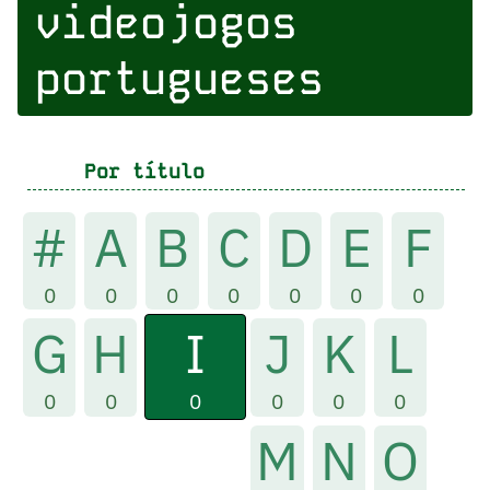
videojogos
portugueses
Por título
#
A
B
C
D
E
F
0
0
0
0
0
0
0
I
G
H
J
K
L
0
0
0
0
0
0
M
N
O