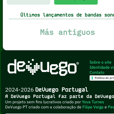
Últimos lançamentos de bandas son
Más antiguos
Sobre o site
Identidade vi
Contato
Política de pr
2024-2026
DeVuego Portugal
A DeVuego Portugal faz parte da DeVue
Um projeto sem fins lucrativos criado por
Yova Turnes
DeVuego PT criado com a colaboração de
Filipe Veiga
e
Pe