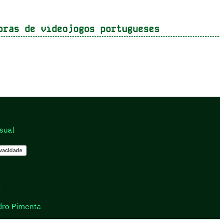
oras de videojogos portugueses
sual
ivacidade
go
dro Pimenta