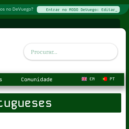
ados no DeVuego?
Entrar no MODO DeVuego: Editar_
s
Comunidade
EN
PT
tugueses