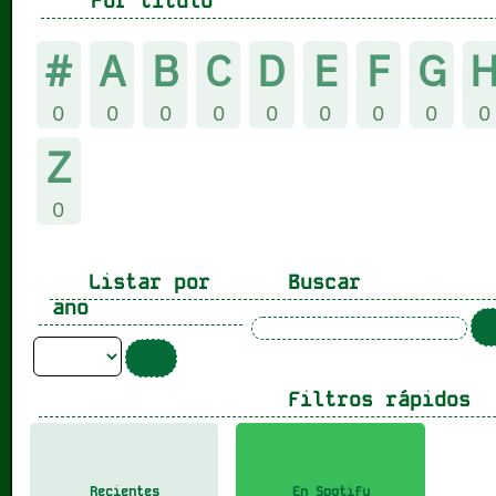
Por título
#
A
B
C
D
E
F
G
0
0
0
0
0
0
0
0
0
Z
0
Listar por
Buscar
ano
Filtros rápidos
Recientes
En Spotify