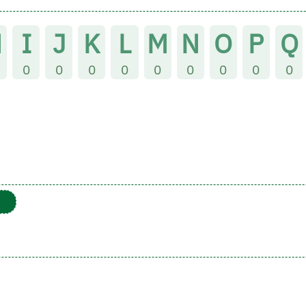
H
I
J
K
L
M
N
O
P
Q
0
0
0
0
0
0
0
0
0