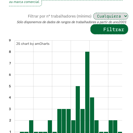
ou marca comercial.
Filtrar por n° trabalhadores (mínimo)
Sólo disponemos de dados de rangos de trabalhadores a partir do ano2001
Filtrar
9
JS chart by amCharts
8
7
6
5
4
3
2
1