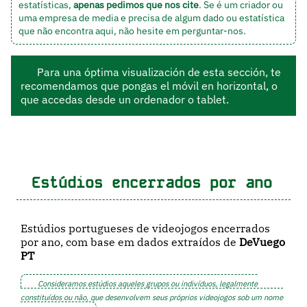
estatísticas,
apenas pedimos que nos cite
. Se é um criador ou
uma empresa de media e precisa de algum dado ou estatística
que não encontra aqui, não hesite em
perguntar-nos
.
Para una óptima visualización de esta sección, te
recomendamos que pongas el móvil en horizontal, o
que accedas desde un ordenador o tablet.
Estúdios encerrados por ano
Estúdios portugueses de videojogos encerrados
por ano, com base em dados extraídos de
DeVuego
PT
Consideramos estúdios aqueles grupos ou indivíduos, legalmente
constituídos ou não, que desenvolvem seus próprios videojogos sob um nome