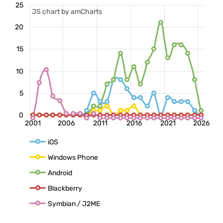
25
JS chart by amCharts
20
15
10
5
0
2001
2006
2011
2016
2021
2026
iOS
Windows Phone
Android
Blackberry
Symbian / J2ME