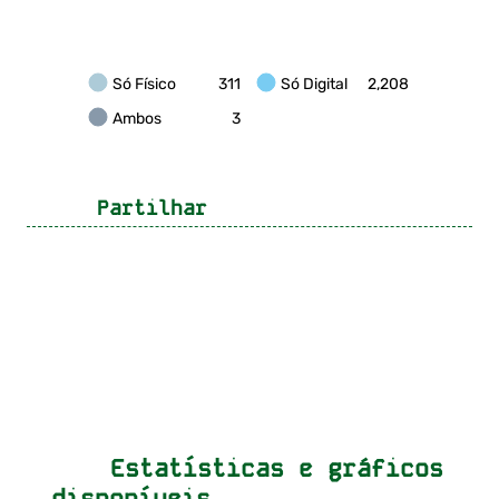
Só Físico
311
Só Digital
2,208
Ambos
3
Partilhar
Estatísticas e gráficos
disponíveis