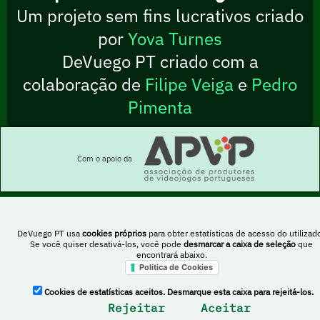
Um projeto sem fins lucrativos criado
por
Yova Turnes
DeVuego PT criado com a
colaboração de
Filipe Veiga
e
Pedro
Pimenta
Com o apoio da
DeVuego PT usa
cookies próprios
para obter estatísticas de acesso do utilizado
Esta obra está sob uma licença Creative Commons Atribuição-NãoComercial-
Se você quiser desativá-los, você pode
desmarcar a caixa de seleção
que
PartilhaIgual 4.0 Internacional
encontrará abaixo.
Política de Cookies
DeVuego Espanha
DeVuego LATAM
Cookies de estatísticas aceitos. Desmarque esta caixa para rejeitá-los.
Rejeitar
Aceitar
DeVuego Portugal