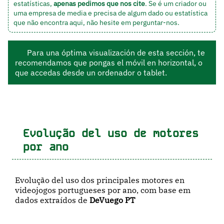
estatísticas,
apenas pedimos que nos cite
. Se é um criador ou
uma empresa de media e precisa de algum dado ou estatística
que não encontra aqui, não hesite em
perguntar-nos
.
Para una óptima visualización de esta sección, te
recomendamos que pongas el móvil en horizontal, o
que accedas desde un ordenador o tablet.
Evolução del uso de motores
por ano
Evolução del uso dos principales motores en
videojogos portugueses por ano, com base em
dados extraídos de
DeVuego PT