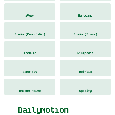
iVoox
Bandcamp
Steam (Comunidad)
Steam (Store)
itch.io
Wikipedia
Gamejolt
Netflix
Amazon Prime
Spotify
Dailymotion