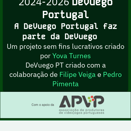
2024-2026
DeVuego
Portugal
A DeVuego Portugal faz
parte da DeVuego
Um projeto sem fins lucrativos criado
por
Yova Turnes
DeVuego PT criado com a
colaboração de
Filipe Veiga
e
Pedro
Pimenta
Com o apoio da