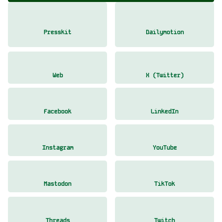
Presskit
Dailymotion
Web
X (Twitter)
Facebook
LinkedIn
Instagram
YouTube
Mastodon
TikTok
Threads
Twitch