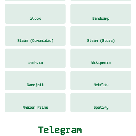
iVoox
Bandcamp
Steam (Comunidad)
Steam (Store)
itch.io
Wikipedia
Gamejolt
Netflix
Amazon Prime
Spotify
Telegram