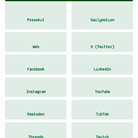
Presskit
Dailymotion
Web
X (Twitter)
Facebook
LinkedIn
Instagram
YouTube
Mastodon
TikTok
Threads
Twitch