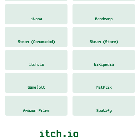
iVoox
Bandcamp
Steam (Comunidad)
Steam (Store)
itch.io
Wikipedia
Gamejolt
Netflix
Amazon Prime
Spotify
itch.io