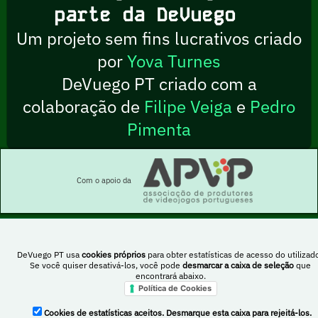
parte da DeVuego
Um projeto sem fins lucrativos criado
por
Yova Turnes
DeVuego PT criado com a
colaboração de
Filipe Veiga
e
Pedro
Pimenta
Com o apoio da
DeVuego PT usa
cookies próprios
para obter estatísticas de acesso do utilizado
Esta obra está sob uma licença Creative Commons Atribuição-NãoComercial-
Se você quiser desativá-los, você pode
desmarcar a caixa de seleção
que
PartilhaIgual 4.0 Internacional
encontrará abaixo.
Política de Cookies
Cookies de estatísticas aceitos. Desmarque esta caixa para rejeitá-los.
DeVuego Espanha
DeVuego LATAM