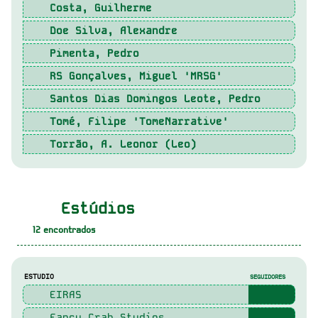
Costa, Guilherme
Doe Silva, Alexandre
Pimenta, Pedro
RS Gonçalves, Miguel 'MRSG'
Santos Dias Domingos Leote, Pedro
Tomé, Filipe 'TomeNarrative'
Torrão, A. Leonor (Leo)
Estúdios
12
encontrados
ESTUDIO
SEGUIDORES
EIRAS
Fancy Crab Studios