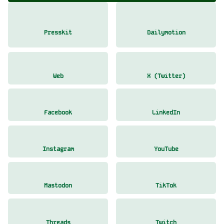
Presskit
Dailymotion
Web
X (Twitter)
Facebook
LinkedIn
Instagram
YouTube
Mastodon
TikTok
Threads
Twitch