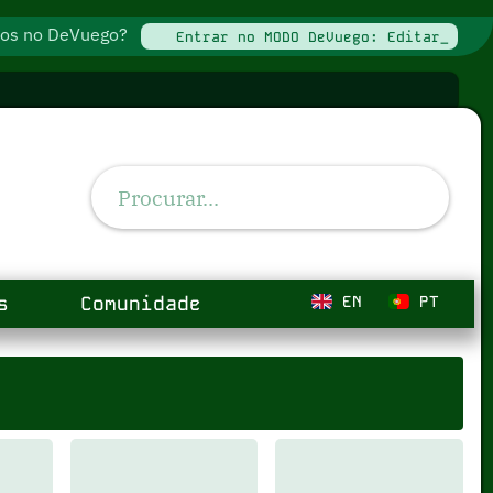
ados no DeVuego?
Entrar no MODO DeVuego: Editar_
s
Comunidade
EN
PT