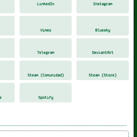
LinkedIn
Instagram
Vimeo
Bluesky
r
Telegram
DeviantArt
Steam (Comunidad)
Steam (Store)
e
Spotify