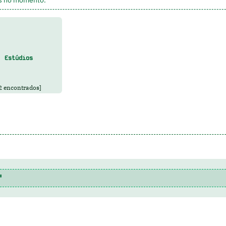
Estúdios
2 encontrados]
'