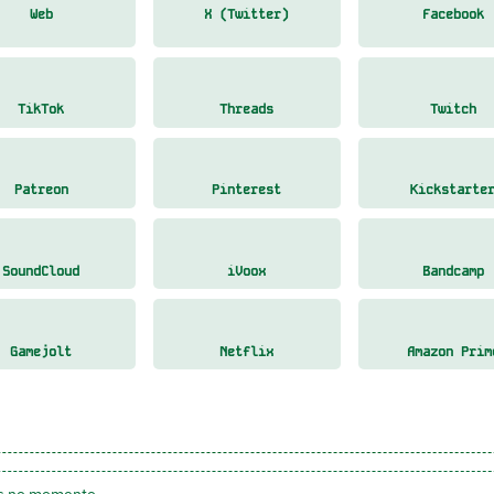
Web
X (Twitter)
Facebook
TikTok
Threads
Twitch
Patreon
Pinterest
Kickstarte
SoundCloud
iVoox
Bandcamp
Gamejolt
Netflix
Amazon Prim
as no momento.