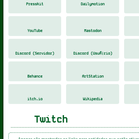
Presskit
Dailymotion
YouTube
Mastodon
Discord (Servidor)
Discord (UsuÃ¡rio)
Behance
ArtStation
itch.io
Wikipedia
Twitch
Apenas são mostrados os links para entidades que estão ativ