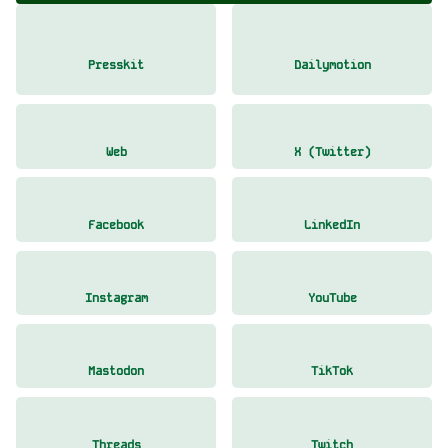
Presskit
Dailymotion
Web
X (Twitter)
Facebook
LinkedIn
Instagram
YouTube
Mastodon
TikTok
Threads
Twitch