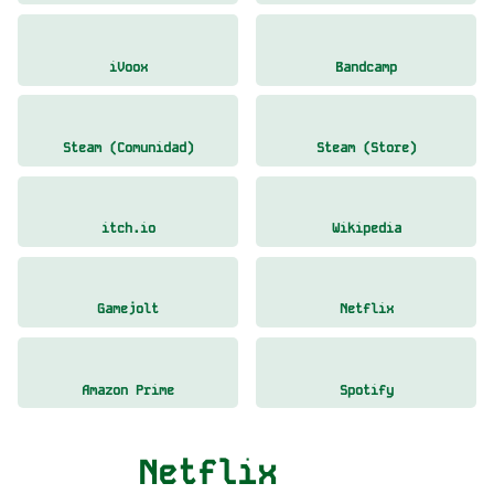
iVoox
Bandcamp
Steam (Comunidad)
Steam (Store)
itch.io
Wikipedia
Gamejolt
Netflix
Amazon Prime
Spotify
Netflix