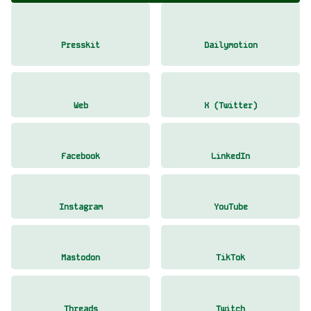
Presskit
Dailymotion
Web
X (Twitter)
Facebook
LinkedIn
Instagram
YouTube
Mastodon
TikTok
Threads
Twitch