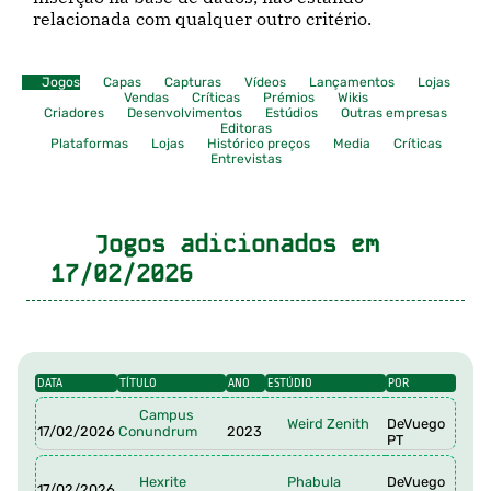
relacionada com qualquer outro critério.
Jogos
Capas
Capturas
Vídeos
Lançamentos
Lojas
Vendas
Críticas
Prémios
Wikis
Criadores
Desenvolvimentos
Estúdios
Outras empresas
Editoras
Plataformas
Lojas
Histórico preços
Media
Críticas
Entrevistas
Jogos adicionados em
17/02/2026
DATA
TÍTULO
ANO
ESTÚDIO
POR
Campus
Weird Zenith
DeVuego
17/02/2026
Conundrum
2023
PT
Hexrite
Phabula
DeVuego
17/02/2026