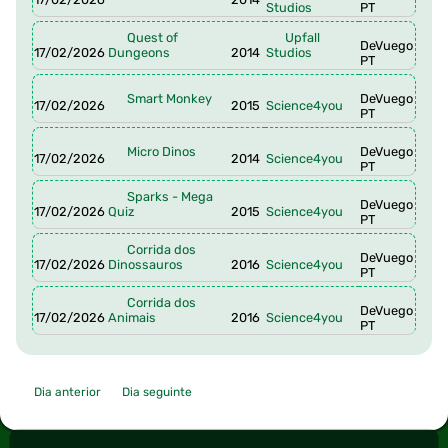
Studios
PT
Quest of
Upfall
DeVuego
17/02/2026
Dungeons
2014
Studios
PT
Smart Monkey
DeVuego
17/02/2026
2015
Science4you
PT
Micro Dinos
DeVuego
17/02/2026
2014
Science4you
PT
Sparks - Mega
DeVuego
17/02/2026
Quiz
2015
Science4you
PT
Corrida dos
DeVuego
17/02/2026
Dinossauros
2016
Science4you
PT
Corrida dos
DeVuego
17/02/2026
Animais
2016
Science4you
PT
Dia anterior
Dia seguinte