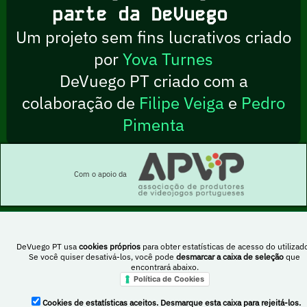
parte da DeVuego
Um projeto sem fins lucrativos criado
por
Yova Turnes
DeVuego PT criado com a
colaboração de
Filipe Veiga
e
Pedro
Pimenta
Com o apoio da
Esta obra está sob uma licença Creative Commons Atribuição-NãoComercial-
DeVuego PT usa
cookies próprios
para obter estatísticas de acesso do utilizado
PartilhaIgual 4.0 Internacional
Se você quiser desativá-los, você pode
desmarcar a caixa de seleção
que
encontrará abaixo.
Política de Cookies
DeVuego Espanha
DeVuego LATAM
Cookies de estatísticas aceitos. Desmarque esta caixa para rejeitá-los.