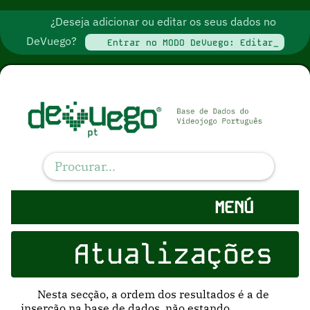
¿Deseja adicionar ou editar os seus dados no
DeVuego?
Entrar no MODO DeVuego: Editar_
MENÚ
Atualizações
Nesta secção, a ordem dos resultados é a de
inserção na base de dados, não estando