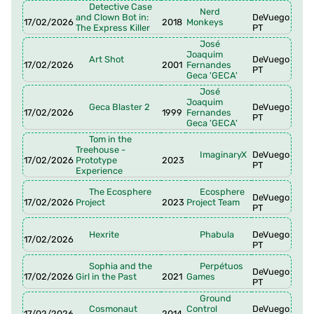
Detective Case
Nerd
and Clown Bot in:
DeVuego
17/02/2026
2018
Monkeys
The Express Killer
PT
José
Joaquim
Art Shot
DeVuego
17/02/2026
2001
Fernandes
PT
Geca 'GECA'
José
Joaquim
Geca Blaster 2
DeVuego
17/02/2026
1999
Fernandes
PT
Geca 'GECA'
Tom in the
Treehouse -
ImaginaryX
DeVuego
17/02/2026
Prototype
2023
PT
Experience
The Ecosphere
Ecosphere
DeVuego
17/02/2026
Project
2023
Project Team
PT
Hexrite
Phabula
DeVuego
17/02/2026
PT
Sophia and the
Perpétuos
DeVuego
17/02/2026
Girl in the Past
2021
Games
PT
Ground
Cosmonaut
Control
DeVuego
17/02/2026
2014