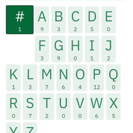
#
A
B
C
D
E
1
9
3
2
5
0
F
G
H
I
J
3
9
0
1
2
K
L
M
N
O
P
Q
1
3
7
6
4
12
0
R
S
T
U
V
W
X
0
7
2
0
0
6
5
Y
Z