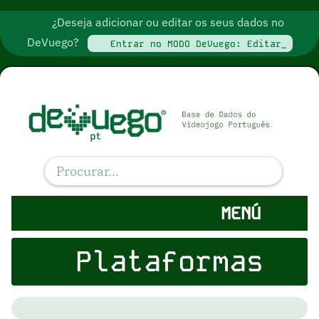
¿Deseja adicionar ou editar os seus dados no
DeVuego?
Entrar no MODO DeVuego: Editar_
MENÚ
Plataformas