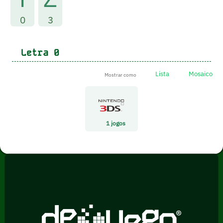
0
3
Letra
0
Lista
Mosaico
Mostrar como
1
jogos