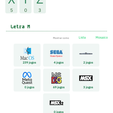
5
0
3
Letra
M
Lista
Mosaico
Mostrar como
239
jogos
4
jogos
2
jogos
0
jogos
69
jogos
3
jogos
0
jogos