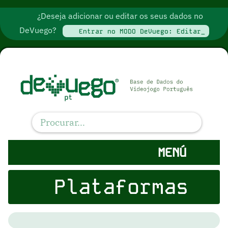
¿Deseja adicionar ou editar os seus dados no
DeVuego?
Entrar no MODO DeVuego: Editar_
MENÚ
Plataformas