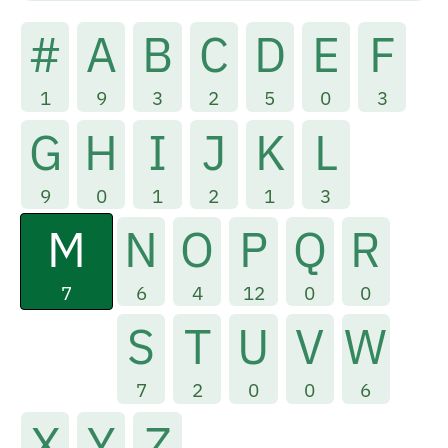
#
A
B
C
D
E
F
1
9
3
2
5
0
3
G
H
I
J
K
L
9
0
1
2
1
3
M
N
O
P
Q
R
7
6
4
12
0
0
S
T
U
V
W
7
2
0
0
6
X
Y
Z