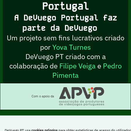
Portugal
A DeVuego Portugal faz
parte da DeVuego
Um projeto sem fins lucrativos criado
por
Yova Turnes
DeVuego PT criado com a
colaboração de
Filipe Veiga
e
Pedro
Pimenta
Com o apoio da
Esta obra está sob uma licença Creative Commons Atribuição-NãoComercial-
DeVuego PT usa
cookies próprios
para obter estatísticas de acesso do utilizador