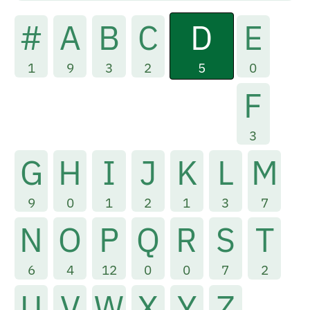
D
#
A
B
C
E
5
1
9
3
2
0
F
3
G
H
I
J
K
L
M
9
0
1
2
1
3
7
N
O
P
Q
R
S
T
6
4
12
0
0
7
2
U
V
W
X
Y
Z