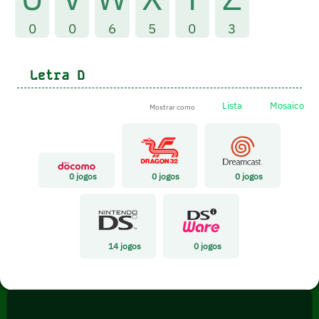
0
0
6
5
0
3
Letra
D
Lista
Mosaico
Mostrar como
0
jogos
0
jogos
0
jogos
14
jogos
0
jogos