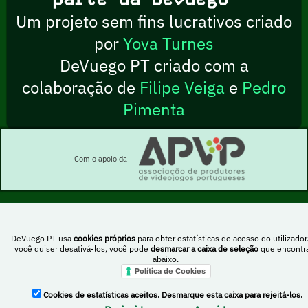
Um projeto sem fins lucrativos criado
por
Yova Turnes
DeVuego PT criado com a
colaboração de
Filipe Veiga
e
Pedro
Pimenta
Com o apoio da
Esta obra está sob uma licença Creative Commons Atribuição-NãoComercial-
DeVuego PT usa
cookies próprios
para obter estatísticas de acesso do utilizador
PartilhaIgual 4.0 Internacional
você quiser desativá-los, você pode
desmarcar a caixa de seleção
que encontr
abaixo.
Política de Cookies
DeVuego Espanha
DeVuego LATAM
Cookies de estatísticas aceitos. Desmarque esta caixa para rejeitá-los.