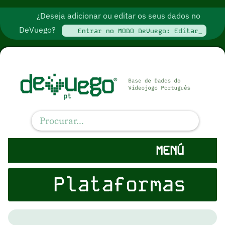
¿Deseja adicionar ou editar os seus dados no
DeVuego?
Entrar no MODO DeVuego: Editar_
MENÚ
Plataformas