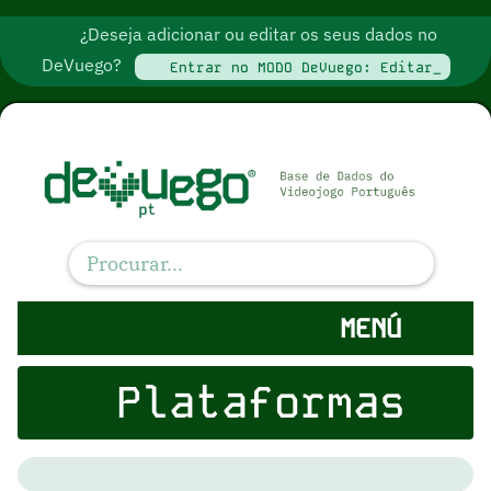
¿Deseja adicionar ou editar os seus dados no
DeVuego?
Entrar no MODO DeVuego: Editar_
MENÚ
Plataformas