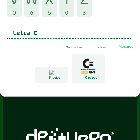
0
6
5
0
3
Letra
C
Lista
Mosaico
Mostrar como
5
jogos
0
jogos