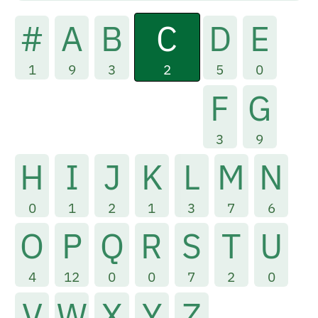
C
#
A
B
D
E
2
1
9
3
5
0
F
G
3
9
H
I
J
K
L
M
N
0
1
2
1
3
7
6
O
P
Q
R
S
T
U
4
12
0
0
7
2
0
V
W
X
Y
Z