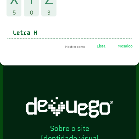
5
0
3
Letra
H
Lista
Mosaico
Mostrar como
Sobre o site
Identidade visual