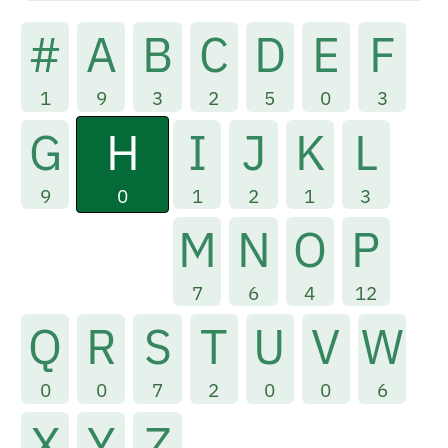
#
A
B
C
D
E
F
1
9
3
2
5
0
3
H
G
I
J
K
L
0
9
1
2
1
3
M
N
O
P
7
6
4
12
Q
R
S
T
U
V
W
0
0
7
2
0
0
6
X
Y
Z