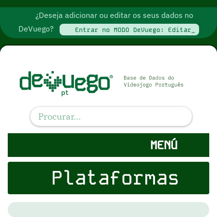
¿Deseja adicionar ou editar os seus dados no
DeVuego?
Entrar no MODO DeVuego: Editar_
MENÚ
Plataformas