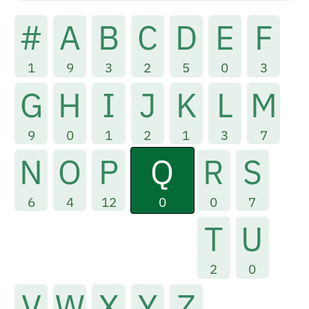
#
A
B
C
D
E
F
1
9
3
2
5
0
3
G
H
I
J
K
L
M
9
0
1
2
1
3
7
Q
N
O
P
R
S
0
6
4
12
0
7
T
U
2
0
V
W
X
Y
Z