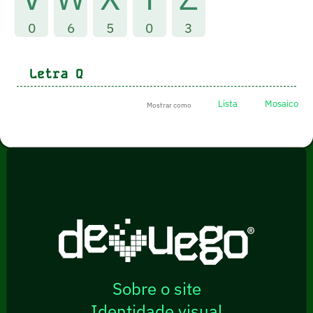
0
6
5
0
3
Letra
Q
Lista
Mosaico
Mostrar como
Sobre o site
Identidade visual