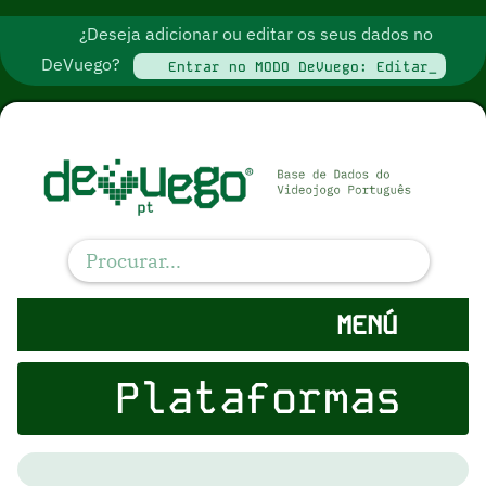
¿Deseja adicionar ou editar os seus dados no
DeVuego?
Entrar no MODO DeVuego: Editar_
MENÚ
Plataformas