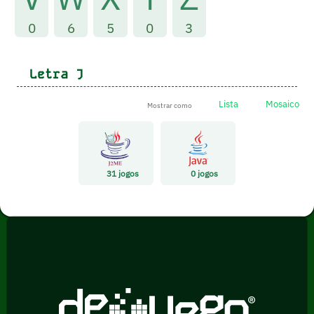
0
6
5
0
3
Letra
J
Lista
Mosaico
Mostrar como
31
jogos
0
jogos