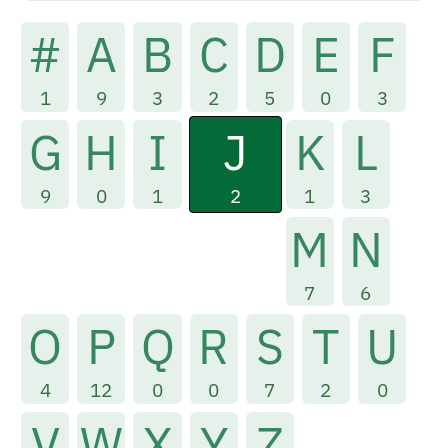
#
A
B
C
D
E
F
1
9
3
2
5
0
3
J
G
H
I
K
L
2
9
0
1
1
3
M
N
7
6
O
P
Q
R
S
T
U
4
12
0
0
7
2
0
V
W
X
Y
Z