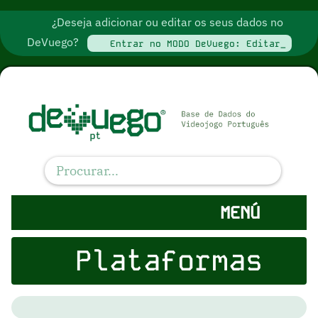
¿Deseja adicionar ou editar os seus dados no
DeVuego?
Entrar no MODO DeVuego: Editar_
MENÚ
Plataformas