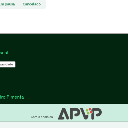
Em pausa
Cancelado
sual
ivacidade
go
dro Pimenta
Com o apoio da