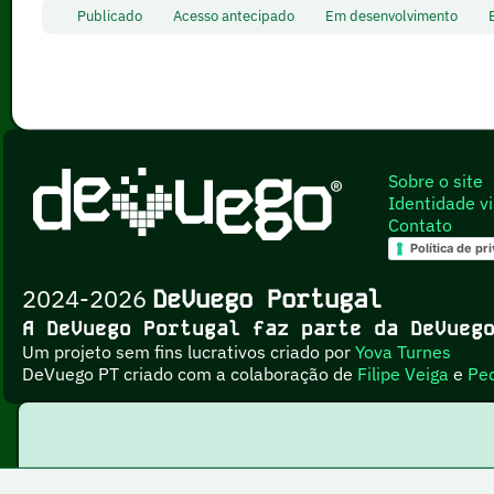
Publicado
Acesso antecipado
Em desenvolvimento
Sobre o site
Identidade vi
Contato
Política de pr
2024-2026
DeVuego Portugal
A DeVuego Portugal faz parte da DeVue
Um projeto sem fins lucrativos criado por
Yova Turnes
DeVuego PT criado com a colaboração de
Filipe Veiga
e
Pe