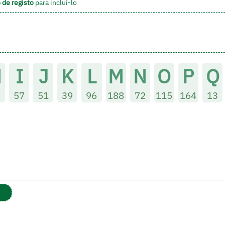
o de registo
para incluí-lo
H
I
J
K
L
M
N
O
P
Q
2
57
51
39
96
188
72
115
164
13