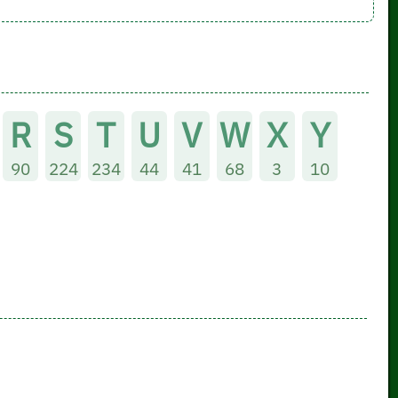
R
S
T
U
V
W
X
Y
90
224
234
44
41
68
3
10