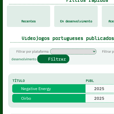
Filtros rápidos
Recentes
Em desenvolvimento
Ace
Videojogos portugueses publicados
Filtrar por plataforma
Filtrar 
Filtrar
desenvolvimento
TÍTULO
PUBL
Negative Energy
2025
Oirbo
2025