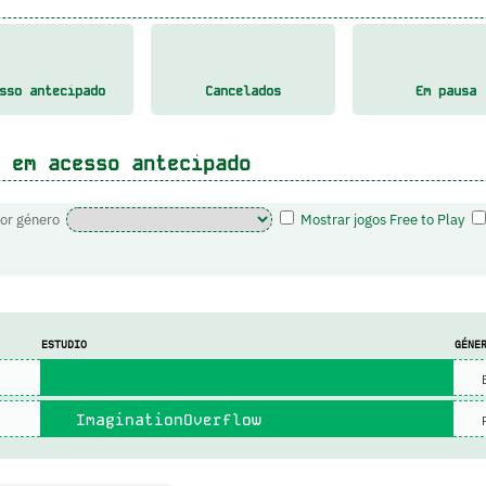
sso antecipado
Cancelados
Em pausa
 em acesso antecipado
por género
Mostrar jogos Free to Play
ESTUDIO
GÉNE
E
ImaginationOverflow
P