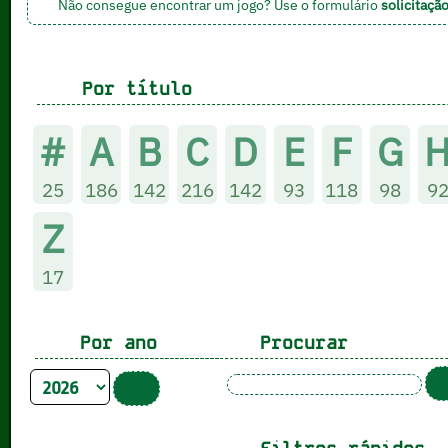
Não consegue encontrar um jogo? Use o formulário
solicitaçã
Por título
#
A
B
C
D
E
F
G
25
186
142
216
142
93
118
98
9
Z
17
Por ano
Procurar