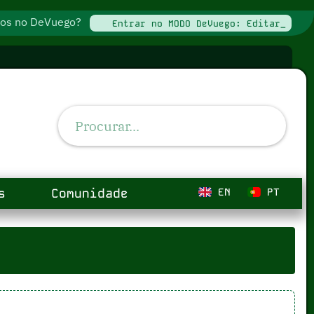
ados no DeVuego?
Entrar no MODO DeVuego: Editar_
s
Comunidade
EN
PT